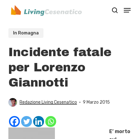
Skip
Menu
to
search
Close
main
Menu
content
In Romagna
Incidente fatale
per Lorenzo
Giannotti
Redazione Living Cesenatico
9 Marzo 2015
E’ morto