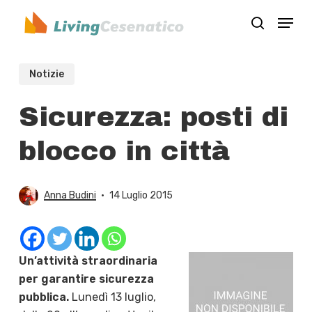
Skip
Menu
to
search
Close
main
Menu
content
Notizie
Sicurezza: posti di
blocco in città
Anna Budini
14 Luglio 2015
Un’attività straordinaria
per garantire sicurezza
pubblica.
Lunedì 13 luglio,