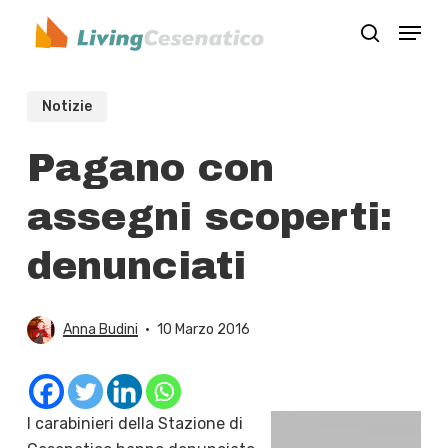
Skip
Menu
to
search
Close
main
Menu
content
Notizie
Pagano con
assegni scoperti:
denunciati
Anna Budini
10 Marzo 2016
I carabinieri della Stazione di