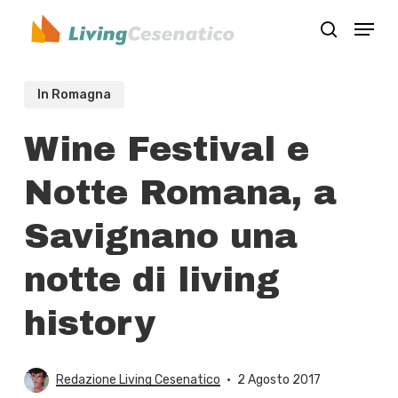
Skip
Menu
to
search
Close
main
Menu
content
In Romagna
Wine Festival e
Notte Romana, a
Savignano una
notte di living
history
Redazione Living Cesenatico
2 Agosto 2017