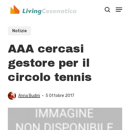
Skip
Menu
to
search
Close
main
Menu
content
Notizie
AAA cercasi
gestore per il
circolo tennis
Anna Budini
5 Ottobre 2017