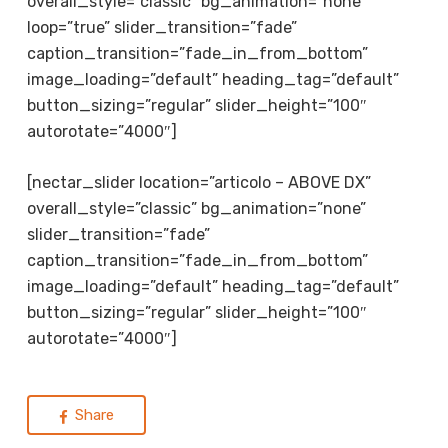
overall_style=”classic” bg_animation=”none”
loop=”true” slider_transition=”fade”
caption_transition=”fade_in_from_bottom”
image_loading=”default” heading_tag=”default”
button_sizing=”regular” slider_height=”100″
autorotate=”4000″]
[nectar_slider location=”articolo – ABOVE DX”
overall_style=”classic” bg_animation=”none”
slider_transition=”fade”
caption_transition=”fade_in_from_bottom”
image_loading=”default” heading_tag=”default”
button_sizing=”regular” slider_height=”100″
autorotate=”4000″]
Share