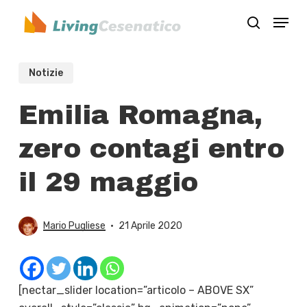
Skip
Menu
to
search
Close
main
Menu
content
Notizie
Emilia Romagna,
zero contagi entro
il 29 maggio
Mario Pugliese
21 Aprile 2020
[nectar_slider location=”articolo – ABOVE SX”