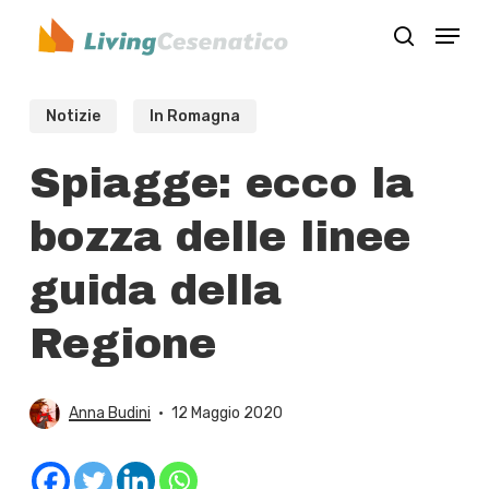
Skip
Menu
to
search
Close
main
Menu
content
Notizie
In Romagna
Spiagge: ecco la
bozza delle linee
guida della
Regione
Anna Budini
12 Maggio 2020