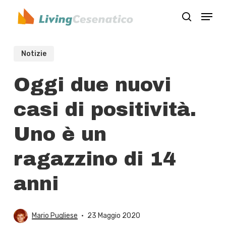
Skip
Menu
to
search
Close
main
Menu
content
Notizie
Oggi due nuovi
casi di positività.
Uno è un
ragazzino di 14
anni
Mario Pugliese
23 Maggio 2020