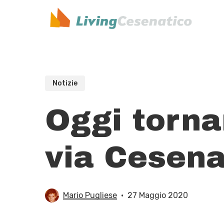
Skip
to
main
content
Notizie
Oggi tornan
via Cesena
Mario Pugliese
27 Maggio 2020