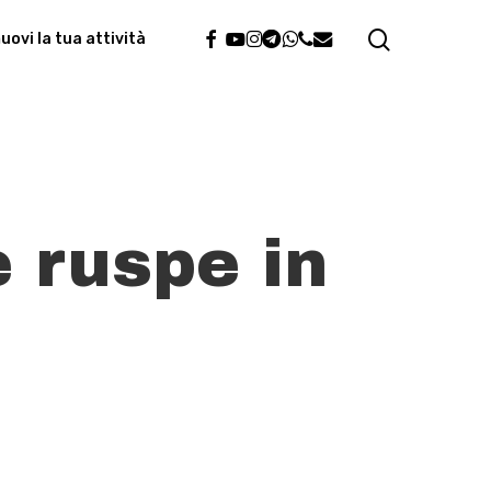
search
facebook
youtube
instagram
telegram
whatsapp
phone
email
ovi la tua attività
e ruspe in