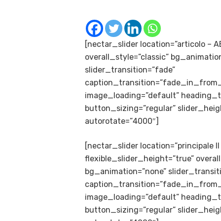
[nectar_slider location=”articolo – 
overall_style=”classic” bg_animatio
slider_transition=”fade”
caption_transition=”fade_in_from
image_loading=”default” heading_t
button_sizing=”regular” slider_hei
autorotate=”4000″]
[nectar_slider location=”principale II
flexible_slider_height=”true” overall
bg_animation=”none” slider_transiti
caption_transition=”fade_in_from
image_loading=”default” heading_
button_sizing=”regular” slider_hei