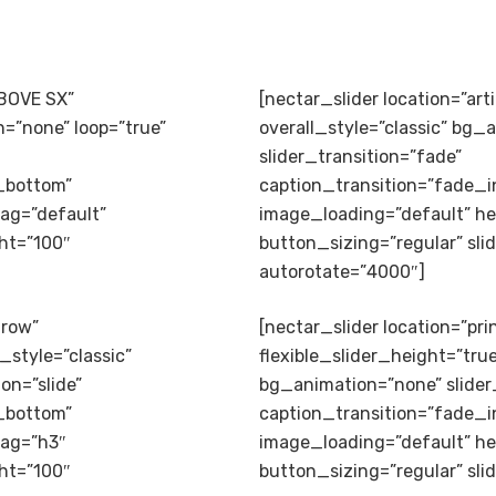
ABOVE SX”
[nectar_slider location=”ar
n=”none” loop=”true”
overall_style=”classic” bg_
slider_transition=”fade”
_bottom”
caption_transition=”fade_
ag=”default”
image_loading=”default” h
ght=”100″
button_sizing=”regular” sli
autorotate=”4000″]
 row”
[nectar_slider location=”prin
_style=”classic”
flexible_slider_height=”true
on=”slide”
bg_animation=”none” slider_
_bottom”
caption_transition=”fade_
tag=”h3″
image_loading=”default” h
ght=”100″
button_sizing=”regular” sli