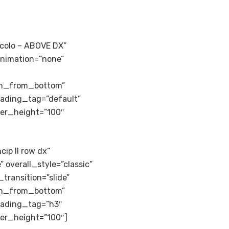
ticolo – ABOVE DX”
animation=”none”
in_from_bottom”
eading_tag=”default”
der_height=”100″
cip II row dx”
” overall_style=”classic”
transition=”slide”
in_from_bottom”
eading_tag=”h3″
der_height=”100″]