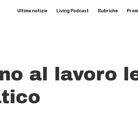
Ultime notizie
Living Podcast
Rubriche
Promu
o al lavoro l
tico