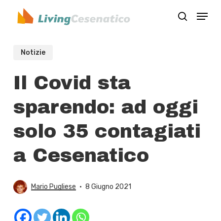
Skip
Menu
to
search
Close
main
Menu
content
Notizie
Il Covid sta
sparendo: ad oggi
solo 35 contagiati
a Cesenatico
Mario Pugliese
8 Giugno 2021