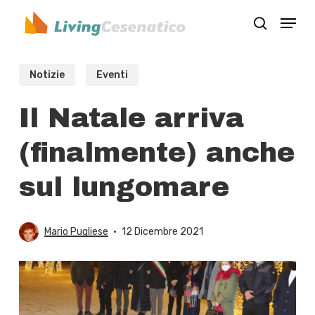
Skip
Menu
to
search
Close
main
Menu
content
Notizie
Eventi
Il Natale arriva
(finalmente) anche
sul lungomare
Mario Pugliese
12 Dicembre 2021