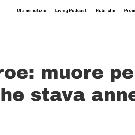
Ultime notizie
Living Podcast
Rubriche
Promu
eroe: muore pe
che stava ann