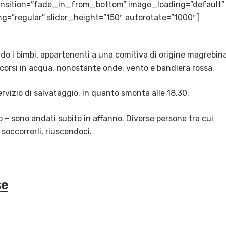
transition=”fade_in_from_bottom” image_loading=”default”
g=”regular” slider_height=”150″ autorotate=”1000″]
ndo i bimbi, appartenenti a una comitiva di origine magrebina
 corsi in acqua, nonostante onde, vento e bandiera rossa.
vizio di salvataggio, in quanto smonta alle 18.30.
 – sono andati subito in affanno. Diverse persone tra cui
 soccorrerli, riuscendoci.
se