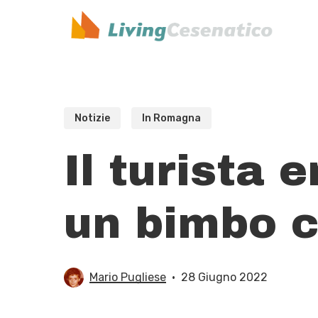
Skip
to
main
content
Notizie
In Romagna
Il turista 
un bimbo 
Mario Pugliese
28 Giugno 2022