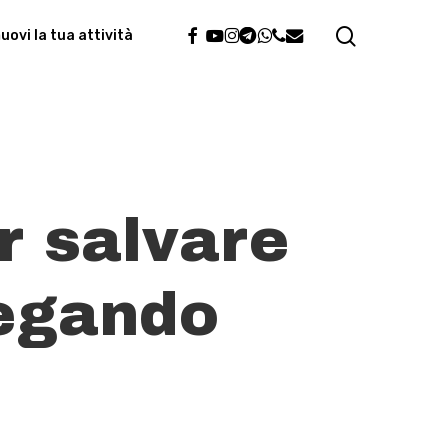
search
facebook
youtube
instagram
telegram
whatsapp
phone
email
ovi la tua attività
r salvare
egando