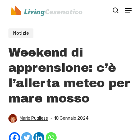
Skip
Menu
to
search
Close
main
Menu
content
Notizie
Weekend di
apprensione: c’è
l’allerta meteo per
mare mosso
Mario Pugliese
18 Gennaio 2024