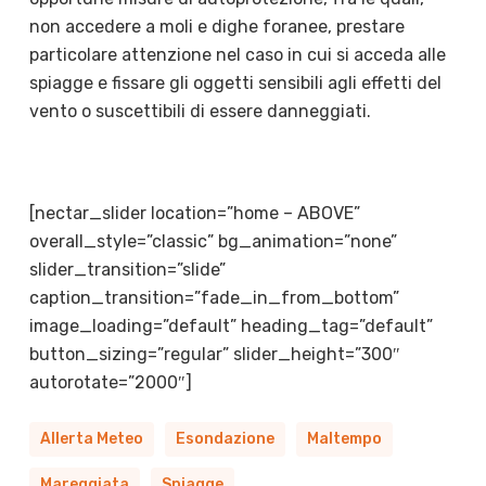
non accedere a moli e dighe foranee, prestare
particolare attenzione nel caso in cui si acceda alle
spiagge e fissare gli oggetti sensibili agli effetti del
vento o suscettibili di essere danneggiati.
[nectar_slider location=”home – ABOVE”
overall_style=”classic” bg_animation=”none”
slider_transition=”slide”
caption_transition=”fade_in_from_bottom”
image_loading=”default” heading_tag=”default”
button_sizing=”regular” slider_height=”300″
autorotate=”2000″]
Allerta Meteo
Esondazione
Maltempo
Mareggiata
Spiagge