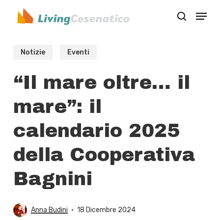
Skip
Menu
to
search
Close
main
Menu
content
Notizie
Eventi
“Il mare oltre… il
mare”: il
calendario 2025
della Cooperativa
Bagnini
Anna Budini
18 Dicembre 2024