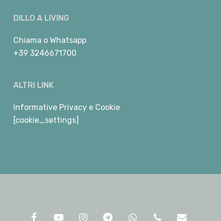
DILLO A LIVING
Chiama
o
Whatsapp
+39 3246671700
ALTRI LINK
Informative Privacy e Cookie
[cookie_settings]
facebook
youtube
instagram
telegram
whatsapp
phone
email