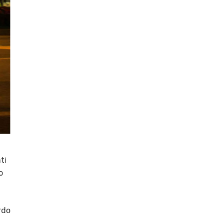
ti
o
rdo