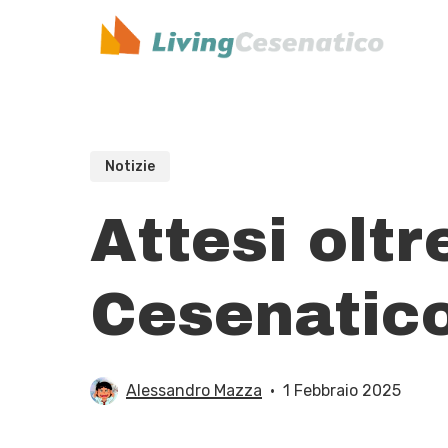
Skip
to
main
content
Notizie
Attesi oltr
Cesenatic
Alessandro Mazza
1 Febbraio 2025