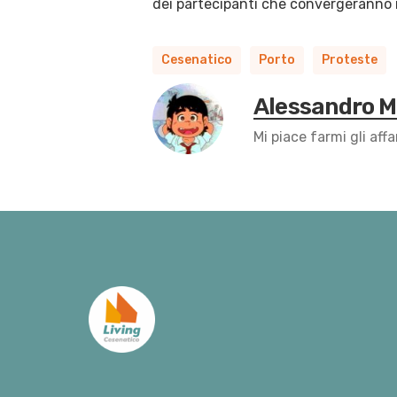
dei partecipanti che convergeranno i
Cesenatico
Porto
Proteste
Alessandro 
Mi piace farmi gli affa