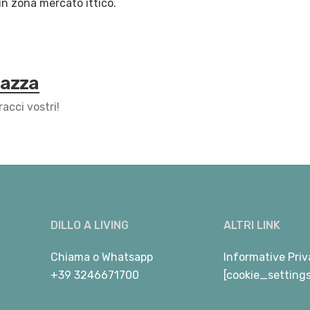
n zona mercato ittico.
Mazza
racci vostri!
DILLO A LIVING
ALTRI LINK
Chiama
o
Whatsapp
Informative Priv
+39 3246671700
[cookie_setting