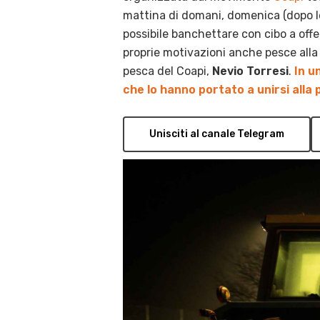
mattina di domani, domenica (dopo le 
possibile banchettare con cibo a offer
proprie motivazioni anche pesce alla g
pesca del Coapi,
Nevio Torresi
.
In u
che lo hanno portato a unirsi alla p
Unisciti al canale Telegram