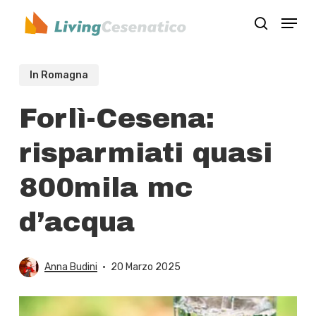
Skip
Menu
to
search
Close
main
Menu
content
In Romagna
Forlì-Cesena:
risparmiati quasi
800mila mc
d’acqua
Anna Budini
20 Marzo 2025