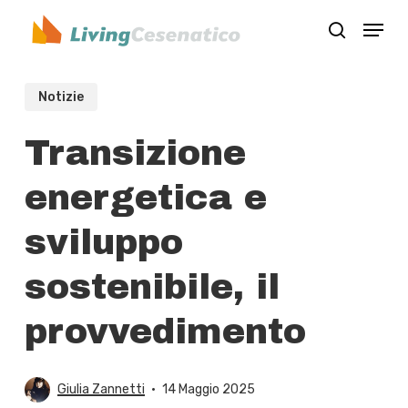
Skip
Menu
to
search
Close
main
Menu
content
Notizie
Transizione
energetica e
sviluppo
sostenibile, il
provvedimento
Giulia Zannetti
14 Maggio 2025