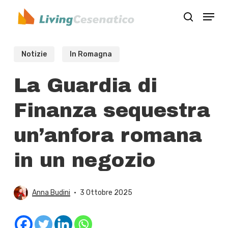
Skip
Menu
to
search
Close
main
Menu
content
Notizie
In Romagna
La Guardia di
Finanza sequestra
un’anfora romana
in un negozio
Anna Budini
3 Ottobre 2025