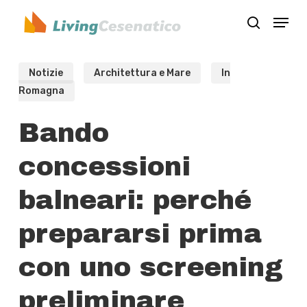
Skip
Menu
to
search
Close
main
Menu
content
Notizie
Architettura e Mare
In
Romagna
Bando
concessioni
balneari: perché
prepararsi prima
con uno screening
preliminare