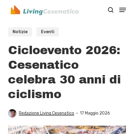
Skip
Menu
to
search
Close
main
Menu
content
Notizie
Eventi
Cicloevento 2026:
Cesenatico
celebra 30 anni di
ciclismo
Redazione Living Cesenatico
17 Maggio 2026