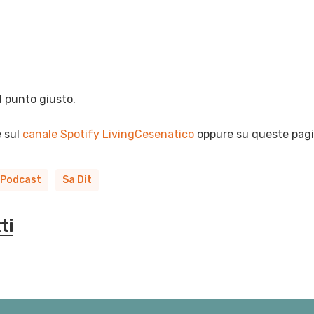
l punto giusto.
e sul
canale Spotify LivingCesenatico
oppure su queste pag
Podcast
Sa Dit
ti