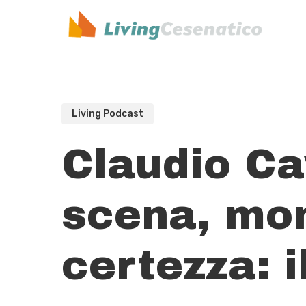
Skip
to
main
content
Living Podcast
Claudio Cav
scena, mom
certezza: i