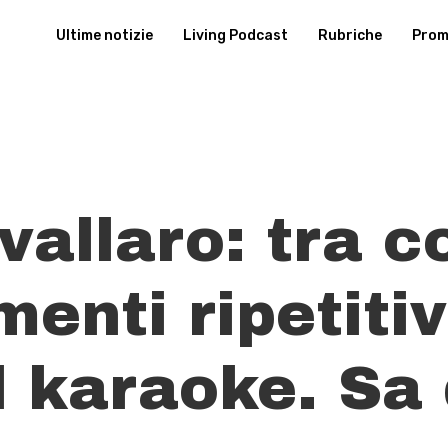
Ultime notizie
Living Podcast
Rubriche
Promu
allaro: tra co
enti ripetitiv
l karaoke. Sa 