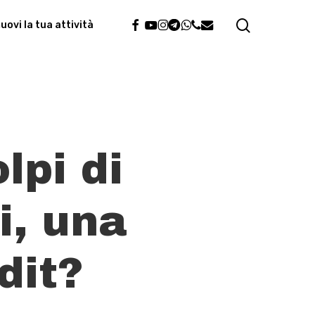
search
facebook
youtube
instagram
telegram
whatsapp
phone
email
ovi la tua attività
lpi di
i, una
dit?