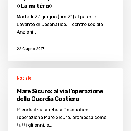
presentazione
«La mi téra»
del
libro
Martedì 27 giugno (ore 21) al parco di
«La
Levante di Cesenatico, il centro sociale
mi
Anziani…
téra»
22 Giugno 2017
Mare
Notizie
Sicuro:
al
Mare Sicuro: al via l’operazione
via
della Guardia Costiera
l’operazione
della
Prende il via anche a Cesenatico
Guardia
l’operazione Mare Sicuro, promossa come
Costiera
tutti gli anni, a…