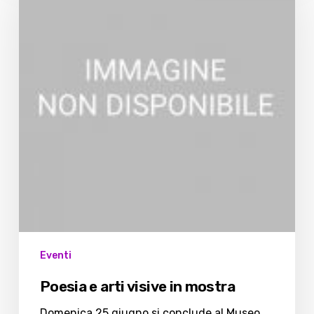
arti
visive
in
mostra
Eventi
Poesia e arti visive in mostra
Domenica 25 giugno si conclude al Museo