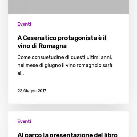
Eventi
A Cesenatico protagonista è il
vino di Romagna
Come consuetudine di questi ultimi anni,
nel mese di giugno il vino romagnolo sarà
al…
22 Giugno 2017
Al
Eventi
parco
la
Al parco la presentazione del libro