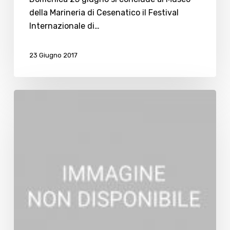
della Marineria di Cesenatico il Festival
Internazionale di…
23 Giugno 2017
Scontro
in
viale
Carducci,
ferito
un
motociclista