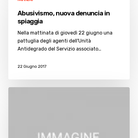
nuova
denuncia
Abusivismo, nuova denuncia in
in
spiaggia
spiaggia
Nella mattinata di giovedì 22 giugno una
pattuglia degli agenti dell'Unità
Antidegrado del Servizio associato…
22 Giugno 2017
Premiati
i
fedelissimi
della
vacanza
a