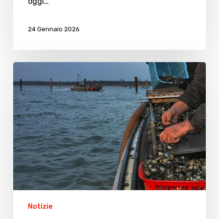
oggi…
24 Gennaio 2026
Pesca,
a
rischio
fondi
europei
per
4
miliardi
Notizie