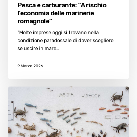
Pesca e carburante: “A rischio
l’economia delle marinerie
romagnole”
"Molte imprese oggi si trovano nella
condizione paradossale di dover scegliere
se uscire in mare…
9 Marzo 2026
Granchio
blu
conquista
l’arte:
tra
“Asta