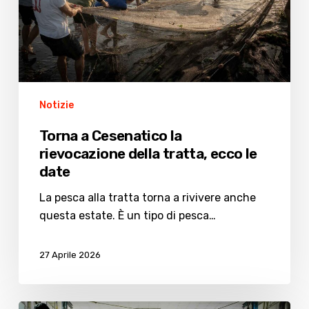
tratta,
ecco
le
date
Notizie
Torna a Cesenatico la
rievocazione della tratta, ecco le
date
La pesca alla tratta torna a rivivere anche
questa estate. È un tipo di pesca…
27 Aprile 2026