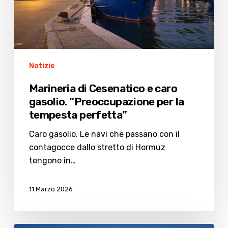
“Preoccupazione
per
la
tempesta
perfetta”
Notizie
Marineria di Cesenatico e caro
gasolio. “Preoccupazione per la
tempesta perfetta”
Caro gasolio. Le navi che passano con il
contagocce dallo stretto di Hormuz
tengono in…
11 Marzo 2026