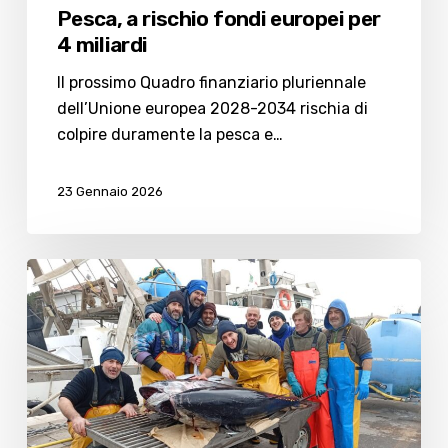
Pesca, a rischio fondi europei per
4 miliardi
Il prossimo Quadro finanziario pluriennale
dell’Unione europea 2028-2034 rischia di
colpire duramente la pesca e…
23 Gennaio 2026
Tonni
rossi
nella
rete:
festa
sui
pescherecci