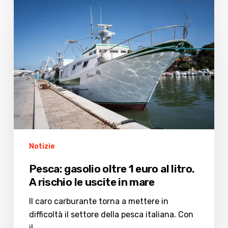
Pesca:
gasolio
oltre
1
euro
al
litro.
A
rischio
le
uscite
Notizie
in
mare
Pesca: gasolio oltre 1 euro al litro.
A rischio le uscite in mare
Il caro carburante torna a mettere in
difficoltà il settore della pesca italiana. Con
il…