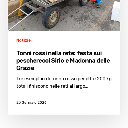
Sirio
e
Madonna
delle
Grazie
Notizie
Tonni rossi nella rete: festa sui
pescherecci Sirio e Madonna delle
Grazie
Tre esemplari di tonno rosso per oltre 200 kg
totali finiscono nelle reti al largo…
23 Gennaio 2026