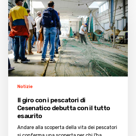
Il
giro
con
i
pescatori
di
Cesenatico
debutta
con
il
tutto
Notizie
esaurito
Il giro con i pescatori di
Cesenatico debutta con il tutto
esaurito
Andare alla scoperta della vita dei pescatori
si conferma una scoperta per chi l'ha