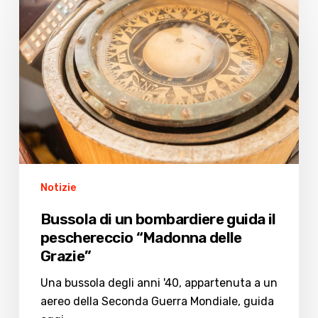
di
un
bombardiere
guida
il
peschereccio
“Madonna
delle
Grazie”
Notizie
Bussola di un bombardiere guida il
peschereccio “Madonna delle
Grazie”
Una bussola degli anni '40, appartenuta a un
aereo della Seconda Guerra Mondiale, guida