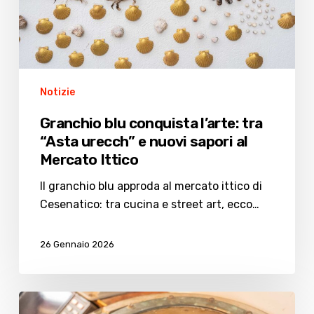
urecch”
e
nuovi
sapori
al
Notizie
Mercato
Ittico
Granchio blu conquista l’arte: tra
“Asta urecch” e nuovi sapori al
Mercato Ittico
Il granchio blu approda al mercato ittico di
Cesenatico: tra cucina e street art, ecco…
26 Gennaio 2026
Bussola