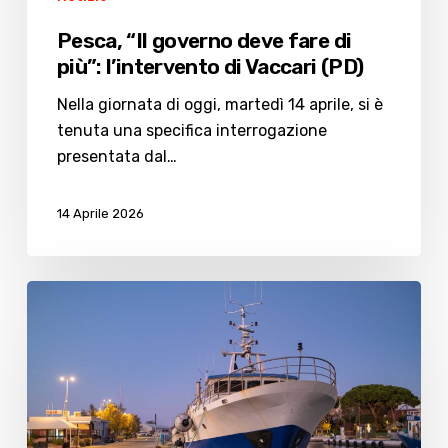
Pesca, “Il governo deve fare di
più”: l’intervento di Vaccari (PD)
Nella giornata di oggi, martedì 14 aprile, si è
tenuta una specifica interrogazione
presentata dal…
14 Aprile 2026
Marineria
di
Cesenatico
e
caro
gasolio.