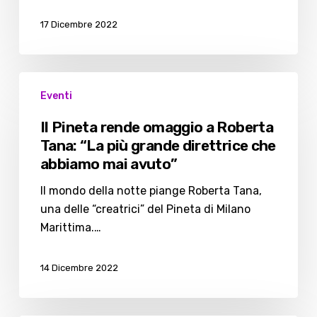
ciclone
Thorn
17 Dicembre 2022
Il
Eventi
Pineta
rende
Il Pineta rende omaggio a Roberta
omaggio
Tana: “La più grande direttrice che
a
abbiamo mai avuto”
Roberta
Tana:
Il mondo della notte piange Roberta Tana,
“La
una delle “creatrici” del Pineta di Milano
più
Marittima.…
grande
direttrice
14 Dicembre 2022
che
abbiamo