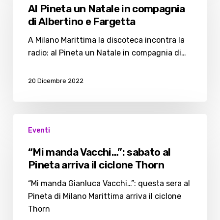
un
Al Pineta un Natale in compagnia
Natale
di Albertino e Fargetta
in
compagnia
A Milano Marittima la discoteca incontra la
di
radio: al Pineta un Natale in compagnia di…
Albertino
e
20 Dicembre 2022
Fargetta
“Mi
Eventi
manda
Vacchi…”:
“Mi manda Vacchi…”: sabato al
sabato
Pineta arriva il ciclone Thorn
al
Pineta
“Mi manda Gianluca Vacchi…”: questa sera al
arriva
Pineta di Milano Marittima arriva il ciclone
il
Thorn