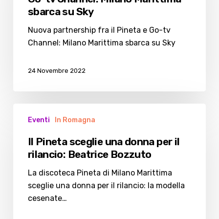
Pineta
sbarca su Sky
e
Go-
Nuova partnership fra il Pineta e Go-tv
tv
Channel: Milano Marittima sbarca su Sky
Channel:
Milano
24 Novembre 2022
Marittima
sbarca
su
Il
Sky
Eventi
In Romagna
Pineta
sceglie
Il Pineta sceglie una donna per il
una
rilancio: Beatrice Bozzuto
donna
per
La discoteca Pineta di Milano Marittima
il
sceglie una donna per il rilancio: la modella
rilancio:
cesenate…
Beatrice