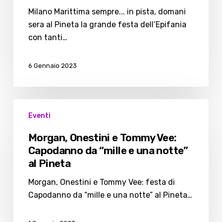
la
Milano Marittima sempre... in pista, domani
grande
sera al Pineta la grande festa dell’Epifania
festa
con tanti…
dell’Epifania
6 Gennaio 2023
Morgan,
Eventi
Onestini
e
Morgan, Onestini e Tommy Vee:
Tommy
Capodanno da “mille e una notte”
Vee:
al Pineta
Capodanno
da
Morgan, Onestini e Tommy Vee: festa di
“mille
Capodanno da “mille e una notte” al Pineta…
e
una