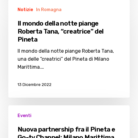
mai
Il
avuto”
Notizie
In Romagna
mondo
della
Il mondo della notte piange
notte
Roberta Tana, “creatrice” del
piange
Pineta
Roberta
Tana,
Il mondo della notte piange Roberta Tana,
“creatrice”
una delle “creatrici” del Pineta di Milano
del
Marittima.…
Pineta
13 Dicembre 2022
Nuova
Eventi
partnership
fra
Nuova partnership fra il Pineta e
il
Go-tv Channel: Milano Marittima