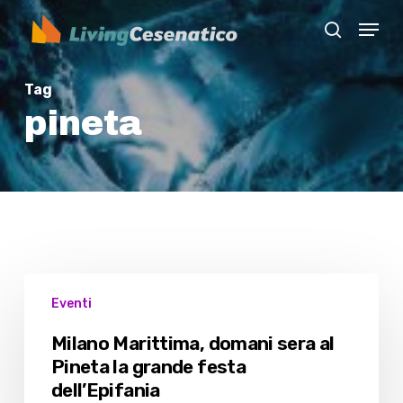
Skip
Menu
to
search
Close
main
Menu
content
Tag
pineta
Milano
Eventi
Marittima,
domani
Milano Marittima, domani sera al
sera
Pineta la grande festa
al
dell’Epifania
Pineta