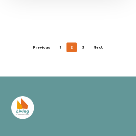
di
follower
Previous
1
2
3
Next