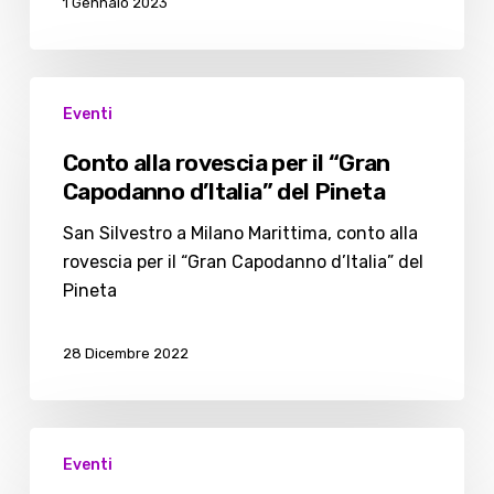
1 Gennaio 2023
notte”
al
Pineta
Conto
Eventi
alla
rovescia
Conto alla rovescia per il “Gran
per
Capodanno d’Italia” del Pineta
il
“Gran
San Silvestro a Milano Marittima, conto alla
Capodanno
rovescia per il “Gran Capodanno d’Italia” del
d’Italia”
Pineta
del
Pineta
28 Dicembre 2022
Al
Eventi
Pineta