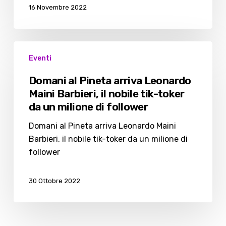
Bozzuto
16 Novembre 2022
Domani
Eventi
al
Pineta
Domani al Pineta arriva Leonardo
arriva
Maini Barbieri, il nobile tik-toker
Leonardo
da un milione di follower
Maini
Barbieri,
Domani al Pineta arriva Leonardo Maini
il
Barbieri, il nobile tik-toker da un milione di
nobile
follower
tik-
toker
30 Ottobre 2022
da
un
milione