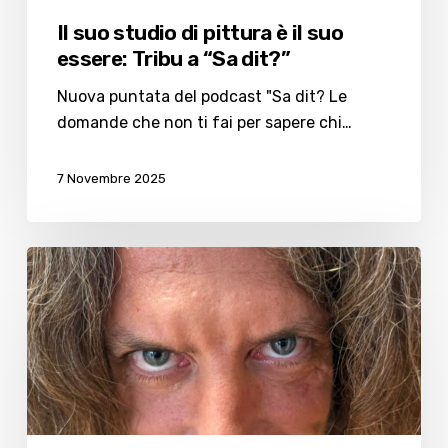
Il suo studio di pittura è il suo
essere: Tribu a “Sa dit?”
Nuova puntata del podcast "Sa dit? Le
domande che non ti fai per sapere chi…
7 Novembre 2025
Radici
a
Ponente
cuore
a
Levante:
è
passato