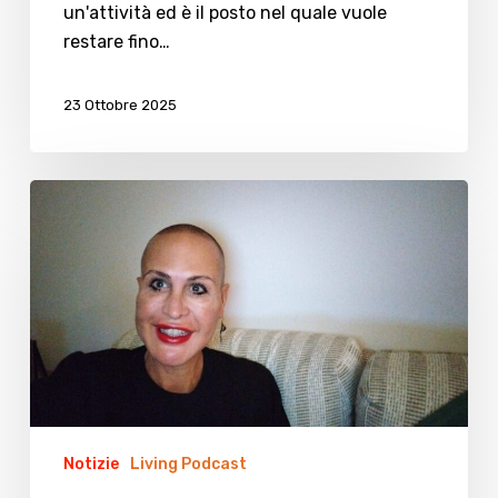
un'attività ed è il posto nel quale vuole
restare fino…
23 Ottobre 2025
Rebecca
Romani:
tra
performance
live,
una
piroetta
e
un
bonifico…
Notizie
Living Podcast