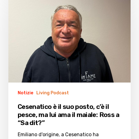
è
il
suo
posto,
c’è
il
pesce,
ma
lui
ama
il
maiale:
Notizie
Living Podcast
Ross
Cesenatico è il suo posto, c’è il
a
pesce, ma lui ama il maiale: Ross a
“Sa
“Sa dit?”
dit?”
Emiliano d'origine, a Cesenatico ha