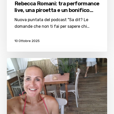
Rebecca Romani: tra performance
live, una piroetta e un bonifico…
Nuova puntata del podcast "Sa dit? Le
domande che non ti fai per sapere chi…
10 Ottobre 2025
Rebecca
Romani,
dal
percorso
di
transizione
alla
felicità
passando