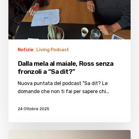
a
“Sa
dit?”
Notizie
Living Podcast
Dalla mela al maiale, Ross senza
fronzoli a “Sa dit?”
Nuova puntata del podcast "Sa dit? Le
domande che non ti fai per sapere chi…
24 Ottobre 2025
Cesenatico