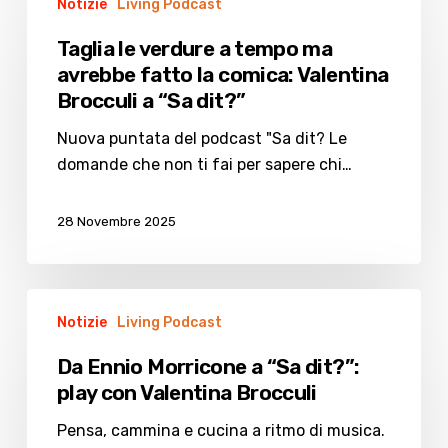
Notizie
Living Podcast
le
verdure
Taglia le verdure a tempo ma
a
avrebbe fatto la comica: Valentina
tempo
Brocculi a “Sa dit?”
ma
avrebbe
Nuova puntata del podcast "Sa dit? Le
fatto
domande che non ti fai per sapere chi…
la
comica:
28 Novembre 2025
Valentina
Brocculi
a
Da
“Sa
Notizie
Living Podcast
Ennio
dit?”
Morricone
Da Ennio Morricone a “Sa dit?”:
a
play con Valentina Brocculi
“Sa
dit?”:
Pensa, cammina e cucina a ritmo di musica.