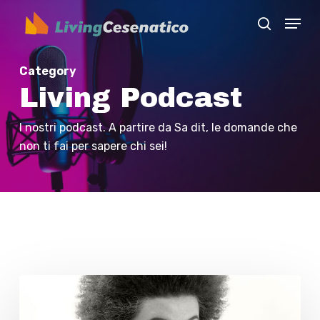
Skip
Menu
to
search
Close
main
Menu
content
Category
Living Podcast
I nostri podcast. A partire da Sa dit, le domande che
non ti fai per sapere chi sei!
La
mancia