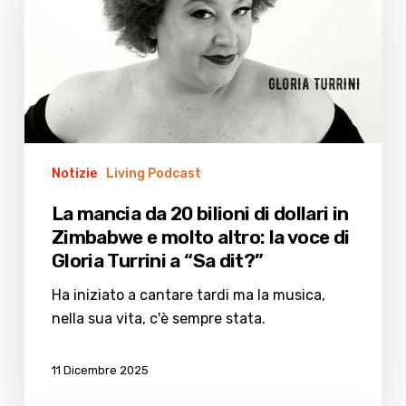
da
20
bilioni
di
dollari
in
Zimbabwe
e
Notizie
Living Podcast
molto
La mancia da 20 bilioni di dollari in
altro:
Zimbabwe e molto altro: la voce di
la
Gloria Turrini a “Sa dit?”
voce
di
Ha iniziato a cantare tardi ma la musica,
Gloria
nella sua vita, c'è sempre stata.
Turrini
a
11 Dicembre 2025
“Sa
dit?”