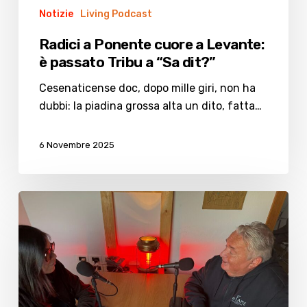
Tribu
Notizie
Living Podcast
a
Radici a Ponente cuore a Levante:
“Sa
è passato Tribu a “Sa dit?”
dit?”
Cesenaticense doc, dopo mille giri, non ha
dubbi: la piadina grossa alta un dito, fatta…
6 Novembre 2025
Dalla
mela
al
maiale,
Ross
senza
fronzoli