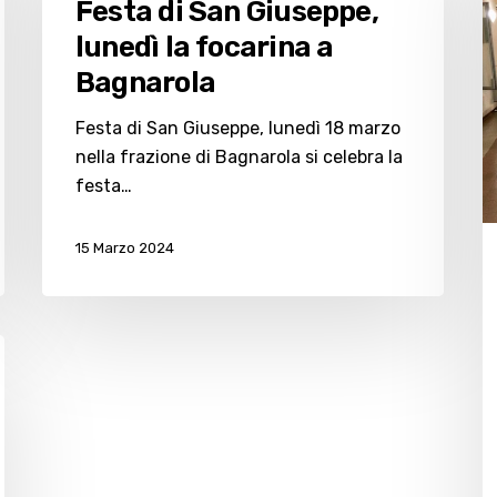
Festa di San Giuseppe,
Giuseppe,
si
lunedì la focarina a
lunedì
r
Bagnarola
la
m
focarina
d
Festa di San Giuseppe, lunedì 18 marzo
a
B
nella frazione di Bagnarola si celebra la
Bagnarola
festa…
15 Marzo 2024