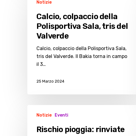
Notizie
colpaccio
della
Calcio, colpaccio della
Polisportiva
Polisportiva Sala, tris del
Sala,
Valverde
tris
del
Calcio, colpaccio della Polisportiva Sala,
Valverde
tris del Valverde. Il Bakia torna in campo
il 3…
25 Marzo 2024
Rischio
Notizie
Eventi
pioggia:
rinviate
Rischio pioggia: rinviate
le