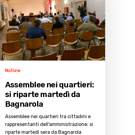
iparte
artedì
a
agnarola
Notizie
Assemblee nei quartieri:
si riparte martedì da
Bagnarola
Assemblee nei quartieri tra cittadini e
rappresentanti dell'amministrazione: si
riparte martedì sera da Bagnarola