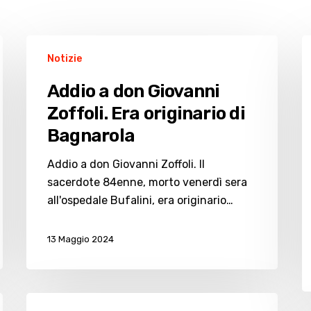
Addio
B
Notizie
a
in
don
F
Addio a don Giovanni
Giovanni
Il
Zoffoli. Era originario di
Zoffoli.
q
Bagnarola
Era
p
originario
p
Addio a don Giovanni Zoffoli. Il
di
la
sacerdote 84enne, morto venerdì sera
Bagnarola
s
all'ospedale Bufalini, era originario…
e
d
13 Maggio 2024
g
e
Questa