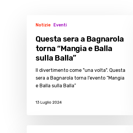
Questa
Notizie
Eventi
sera
a
Questa sera a Bagnarola
Bagnarola
torna “Mangia e Balla
torna “Mangia
sulla Balla”
e
Balla
Il divertimento come "una volta". Questa
sulla
sera a Bagnarola torna l'evento “Mangia
Balla”
e Balla sulla Balla”
13 Luglio 2024
Calcio,