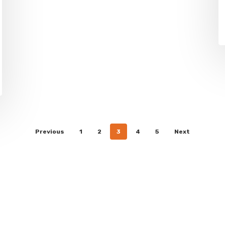
Previous
1
2
3
4
5
Next