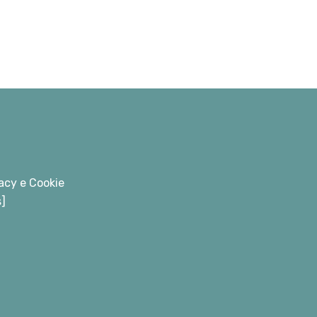
acy e Cookie
s]