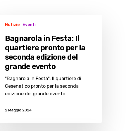
agnarola
Notizie
Eventi
esta:
Bagnarola in Festa: Il
quartiere pronto per la
uartiere
seconda edizione del
ronto
er
grande evento
"Bagnarola in Festa": Il quartiere di
econda
Cesenatico pronto per la seconda
dizione
edizione del grande evento…
el
rande
vento
2 Maggio 2024