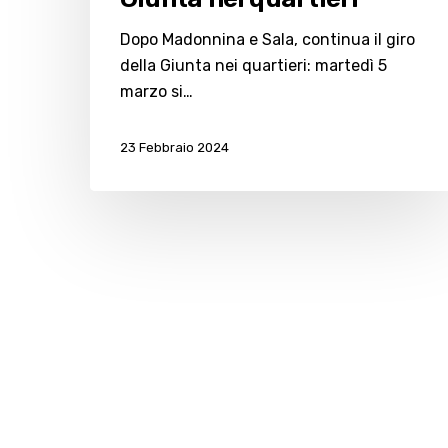
giro
Dopo Madonnina e Sala, continua il giro
della
della Giunta nei quartieri: martedì 5
Giunta
marzo si…
nei
quartieri
23 Febbraio 2024