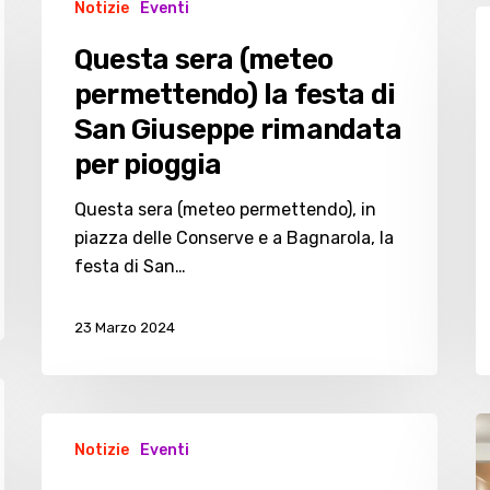
Notizie
Eventi
sera
“Il
(meteo
p
Questa sera (meteo
permettendo)
d
permettendo) la festa di
la
z
San Giuseppe rimandata
festa
v
di
per pioggia
u
San
n
Questa sera (meteo permettendo), in
Giuseppe
c
piazza delle Conserve e a Bagnarola, la
rimandata
g
festa di San…
per
a
pioggia
B
23 Marzo 2024
Festa
A
Notizie
Eventi
di
n
San
qu