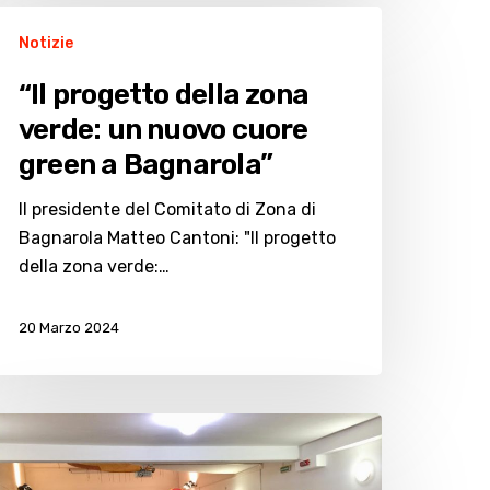
Notizie
rogetto
ella
“Il progetto della zona
ona
verde: un nuovo cuore
erde:
green a Bagnarola”
n
uovo
Il presidente del Comitato di Zona di
uore
Bagnarola Matteo Cantoni: "Il progetto
reen
della zona verde:…
agnarola”
20 Marzo 2024
ssemblee
ei
artieri: