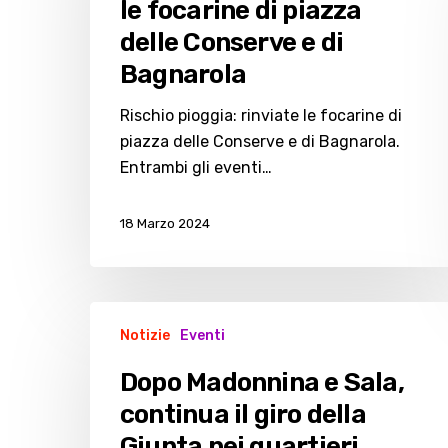
le focarine di piazza
focarine
delle Conserve e di
di
piazza
Bagnarola
delle
Rischio pioggia: rinviate le focarine di
Conserve
piazza delle Conserve e di Bagnarola.
e
Entrambi gli eventi…
di
Bagnarola
18 Marzo 2024
Dopo
Notizie
Eventi
Madonnina
e
Dopo Madonnina e Sala,
Sala,
continua il giro della
continua
Giunta nei quartieri
il