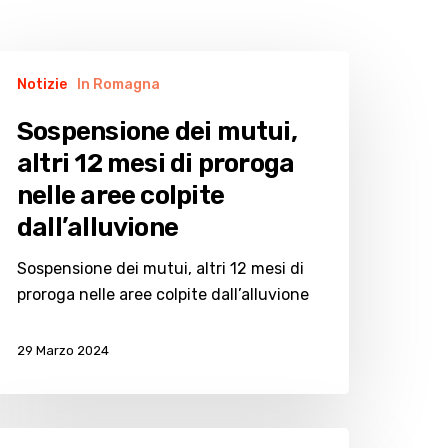
ospensione
Notizie
In Romagna
ei
utui,
Sospensione dei mutui,
tri
altri 12 mesi di proroga
2
nelle aree colpite
esi
dall’alluvione
roroga
Sospensione dei mutui, altri 12 mesi di
elle
proroga nelle aree colpite dall’alluvione
ree
olpite
all’alluvione
29 Marzo 2024
rack