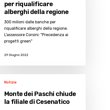
per riqualificare
er
alberghi della regione
qualificare
lberghi
300 milioni dalle banche per
ella
riqualificare alberghi della regione.
egione
L'assessore Corsini: "Precedenza ai
progetti green"
29 Giugno 2022
onte
Notizie
ei
aschi
Monte dei Paschi chiude
hiude
la filiale di Cesenatico
liale