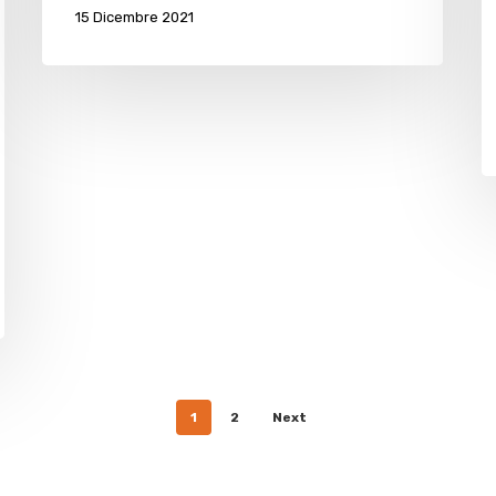
15 Dicembre 2021
di
C
1
2
Next