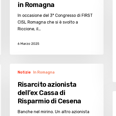
in Romagna
in
b
In occasione del 3° Congresso di FIRST
la
CISL Romagna che si è svolto a
b
Riccione, il…
r
u
6 Marzo 2025
d
di
C
Risarcito
Notizie
In Romagna
azionista
dell’ex
Risarcito azionista
Cassa
dell’ex Cassa di
di
3
Risparmio di Cesena
Risparmio
mi
di
d
Banche nel mirino. Un altro azionista
Cesena
b