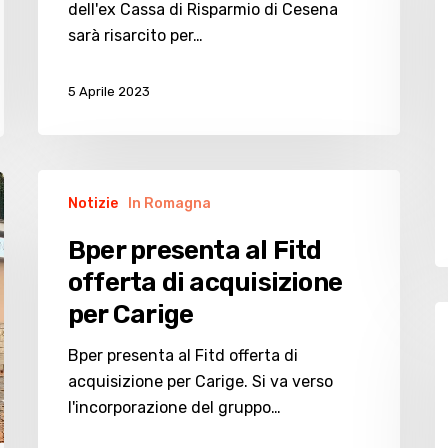
dell'ex Cassa di Risparmio di Cesena
p
sarà risarcito per…
ri
a
5 Aprile 2023
d
r
Bper
Notizie
In Romagna
presenta
al
Bper presenta al Fitd
Fitd
offerta di acquisizione
offerta
per Carige
di
M
acquisizione
d
Bper presenta al Fitd offerta di
per
P
acquisizione per Carige. Si va verso
Carige
c
l'incorporazione del gruppo…
la
fi