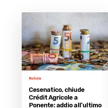
Cesenatico,
chiude
Crédit
Agricole
a
Ponente:
addio
all’ultimo
sportello
Notizie
Cesenatico, chiude
Crédit Agricole a
Ponente: addio all’ultimo