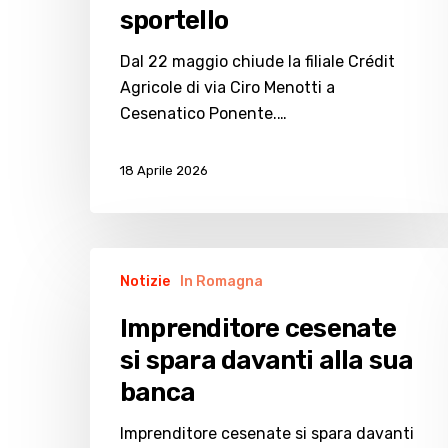
sportello
Dal 22 maggio chiude la filiale Crédit
Agricole di via Ciro Menotti a
Cesenatico Ponente.…
18 Aprile 2026
Imprenditore
Notizie
In Romagna
cesenate
si
Imprenditore cesenate
spara
si spara davanti alla sua
davanti
banca
alla
sua
Imprenditore cesenate si spara davanti
banca