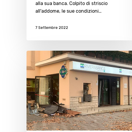
alla sua banca. Colpito di striscio
all'addome, le sue condizioni…
7 Settembre 2022
Colpi
nella
notte,
fatto
esplodere
il
bancomat
in
via
Caboto