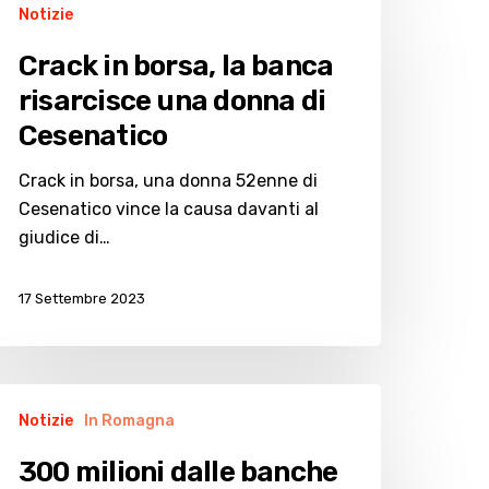
Notizie
orsa,
Crack in borsa, la banca
risarcisce una donna di
anca
Cesenatico
isarcisce
na
Crack in borsa, una donna 52enne di
onna
Cesenatico vince la causa davanti al
giudice di…
esenatico
17 Settembre 2023
00
Notizie
In Romagna
lioni
alle
300 milioni dalle banche
anche