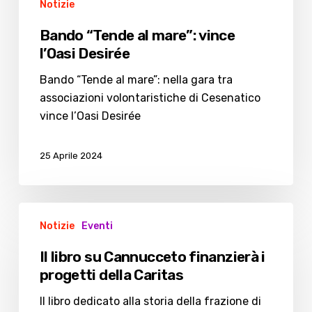
Notizie
Bando “Tende al mare”: vince
l’Oasi Desirée
Bando “Tende al mare”: nella gara tra
associazioni volontaristiche di Cesenatico
vince l’Oasi Desirée
25 Aprile 2024
Il
Notizie
Eventi
libro
su
Il libro su Cannucceto finanzierà i
Cannucceto
progetti della Caritas
finanzierà
i
Il libro dedicato alla storia della frazione di