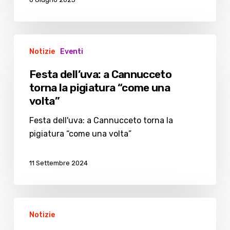
Festa
Notizie
Eventi
dell’uva:
a
Festa dell’uva: a Cannucceto
Cannucceto
torna la pigiatura “come una
torna
volta”
la
pigiatura
Festa dell'uva: a Cannucceto torna la
“come
pigiatura “come una volta”
una
volta”
11 Settembre 2024
Concluso
Notizie
il