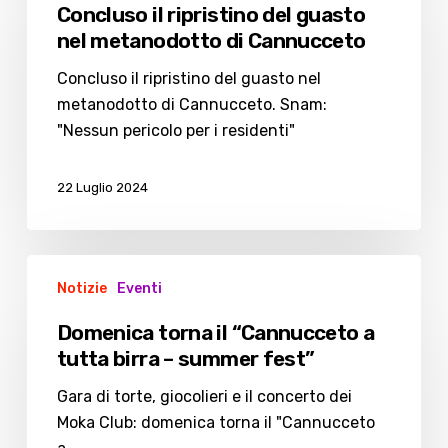
ripristino
Concluso il ripristino del guasto
del
nel metanodotto di Cannucceto
guasto
nel
Concluso il ripristino del guasto nel
metanodotto
metanodotto di Cannucceto. Snam:
di
"Nessun pericolo per i residenti"
Cannucceto
22 Luglio 2024
Domenica
Notizie
Eventi
torna
il
Domenica torna il “Cannucceto a
“Cannucceto
tutta birra – summer fest”
a
tutta
Gara di torte, giocolieri e il concerto dei
birra
Moka Club: domenica torna il "Cannucceto