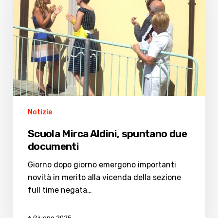
spuntano
due
documenti
Notizie
Scuola Mirca Aldini, spuntano due
documenti
Giorno dopo giorno emergono importanti
novità in merito alla vicenda della sezione
full time negata…
6 Giugno 2025