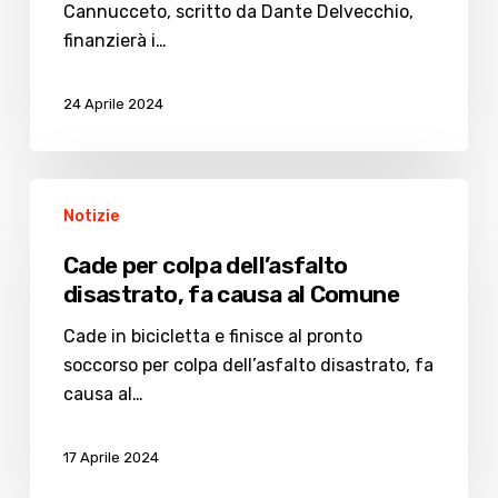
progetti
Cannucceto, scritto da Dante Delvecchio,
della
finanzierà i…
Caritas
24 Aprile 2024
Cade
Notizie
per
colpa
Cade per colpa dell’asfalto
dell’asfalto
disastrato, fa causa al Comune
disastrato,
fa
Cade in bicicletta e finisce al pronto
causa
soccorso per colpa dell’asfalto disastrato, fa
al
causa al…
Comune
17 Aprile 2024