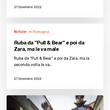
27 Dicembre 2022
Ruba
Notizie
In Romagna
da
“Pull
Ruba da “Pull & Bear” e poi da
&
Zara, ma le va male
Bear”
e
Ruba da “Pull & Bear” e poi da Zara, ma la
poi
seconda volta le va…
da
Zara,
27 Dicembre 2022
ma
le
va
Rifiuta
male
l’alcoltest: