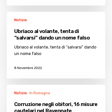
28
anni
Ubriaco
Notizie
al
volante,
Ubriaco al volante, tenta di
tenta
“salvarsi” dando un nome falso
di
“salvarsi”
Ubriaco al volante, tenta di “salvarsi” dando
dando
un nome falso
un
nome
8 Novembre 2022
falso
Corruzione
Notizie
In Romagna
negli
obitori,
Corruzione negli obitori, 16 misure
16
cautelari nel Ravennate