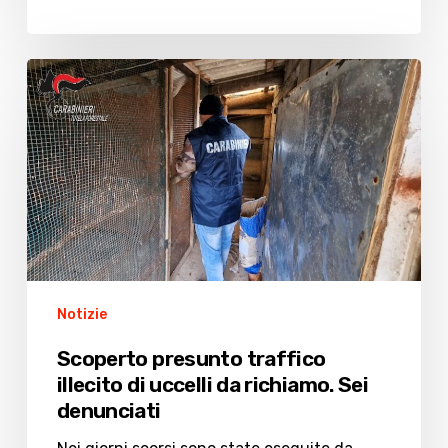
ed
Eurospin
Scoperto
presunto
traffico
illecito
di
uccelli
da
richiamo.
Sei
denunciati
Notizie
Scoperto presunto traffico
illecito di uccelli da richiamo. Sei
denunciati