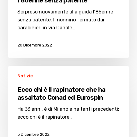
l’86enne senza patente
Sorpreso nuovamente alla guida l’86enne
senza patente. Il nonnino fermato dai
carabinieri in via Canale…
20 Dicembre 2022
Ecco
Notizie
chi
è
Ecco chi è il rapinatore che ha
il
assaltato Conad ed Eurospin
rapinatore
che
Ha 33 anni, è di Milano e ha tanti precedenti:
ha
ecco chi è il rapinatore…
assaltato
Conad
3 Dicembre 2022