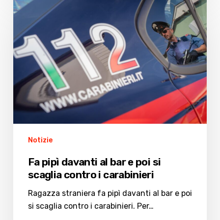
Fa
pipì
davanti
al
bar
e
poi
si
scaglia
contro
i
Notizie
carabinieri
Fa pipì davanti al bar e poi si
scaglia contro i carabinieri
Ragazza straniera fa pipì davanti al bar e poi
si scaglia contro i carabinieri. Per…