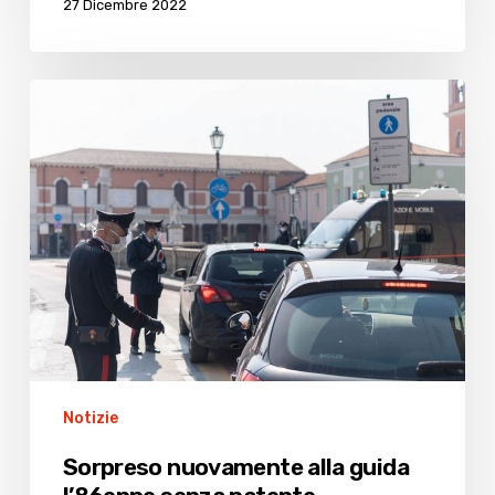
27 Dicembre 2022
Sorpreso
nuovamente
alla
guida
l’86enne
senza
patente
Notizie
Sorpreso nuovamente alla guida