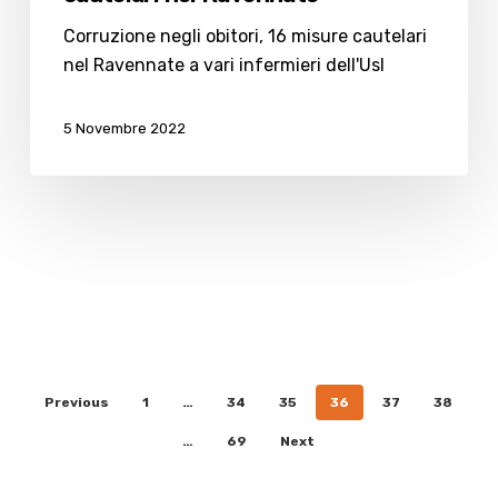
misure
cautelari
Corruzione negli obitori, 16 misure cautelari
nel
nel Ravennate a vari infermieri dell'Usl
Ravennate
5 Novembre 2022
Previous
1
…
34
35
36
37
38
…
69
Next