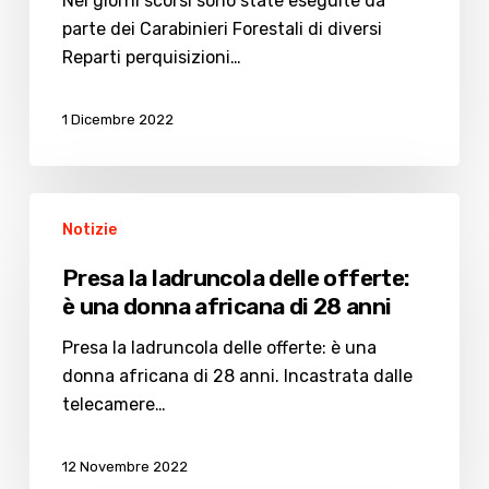
Nei giorni scorsi sono state eseguite da
parte dei Carabinieri Forestali di diversi
Reparti perquisizioni…
1 Dicembre 2022
Presa
Notizie
la
ladruncola
Presa la ladruncola delle offerte:
delle
è una donna africana di 28 anni
offerte:
è
Presa la ladruncola delle offerte: è una
una
donna africana di 28 anni. Incastrata dalle
donna
telecamere…
africana
di
12 Novembre 2022