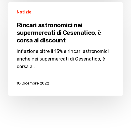
Rincari
Notizie
astronomici
nei
Rincari astronomici nei
supermercati
supermercati di Cesenatico, è
di
corsa ai discount
Cesenatico,
è
Inflazione oltre il 13% e rincari astronomici
corsa
anche nei supermercati di Cesenatico, è
ai
corsa ai…
discount
18 Dicembre 2022