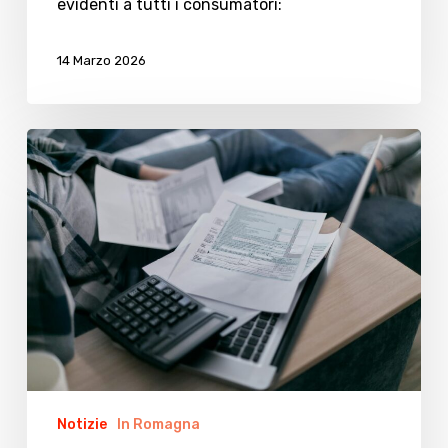
evidenti a tutti i consumatori:
14 Marzo 2026
Guerra
Iran,
Legacoop
lancia
allarme
rincari
e
stop
degli
ordini
Notizie
In Romagna