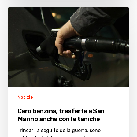
Caro
benzina,
trasferte
a
San
Marino
anche
con
le
taniche
Notizie
Caro benzina, trasferte a San
Marino anche con le taniche
I rincari, a seguito della guerra, sono