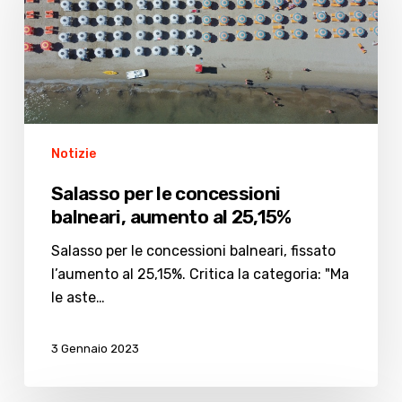
concessioni
balneari,
aumento
al
25,15%
Notizie
Salasso per le concessioni
balneari, aumento al 25,15%
Salasso per le concessioni balneari, fissato
l’aumento al 25,15%. Critica la categoria: "Ma
le aste…
3 Gennaio 2023