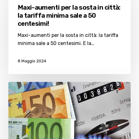
per
Maxi-aumenti per la sosta in città:
la
la tariffa minima sale a 50
sosta
centesimi!
in
città:
Maxi-aumenti per la sosta in città: la tariffa
la
minima sale a 50 centesimi. E la…
tariffa
minima
8 Maggio 2024
sale
a
50
Bollette,
centesimi!
dal
1°
aprile
rincari
generalizzati