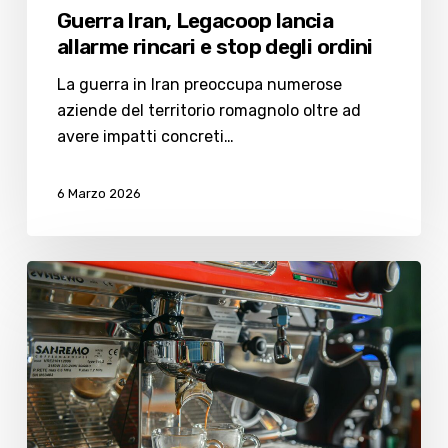
Guerra Iran, Legacoop lancia
allarme rincari e stop degli ordini
La guerra in Iran preoccupa numerose
aziende del territorio romagnolo oltre ad
avere impatti concreti…
6 Marzo 2026
Prezzo
del
caffè
al
bar:
dal
2021,