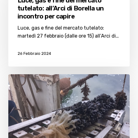
Luce, gas e fine del mercato
fine
tutelato: all’Arci di Borella un
del
incontro per capire
mercato
tutelato:
Luce, gas e fine del mercato tutelato:
all’Arci
martedì 27 febbraio (dalle ore 15) all’Arci di…
di
Borella
26 Febbraio 2024
un
incontro
per
Canoni
capire
triplicati,
rischio
maxi-
rincari
per
le
cozze