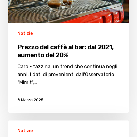
aumento
del
20%
Notizie
Prezzo del caffè al bar: dal 2021,
aumento del 20%
Caro - tazzina, un trend che continua negli
anni. I dati di provenienti dall'Osservatorio
"Mimit",…
8 Marzo 2025
Maxi-
Notizie
aumenti