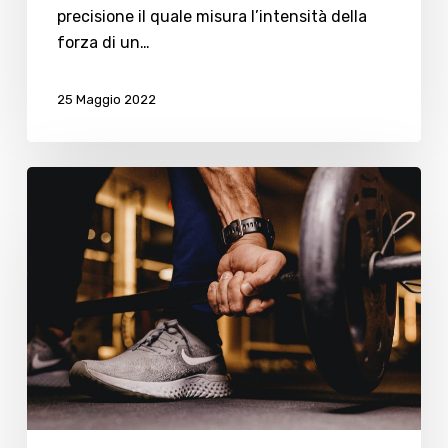
precisione il quale misura l’intensità della
forza di un…
25 Maggio 2022
RiminiWellness,
la
ricerca
di
Teamsystem:
innovazione
e
Digital
Wellness
Experience
sempre