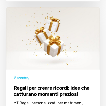
Regali
per
creare
ricordi:
idee
che
catturano
momenti
preziosi
Shopping
Regali per creare ricordi: idee che
catturano momenti preziosi
MT Regali personalizzati per matrimoni,