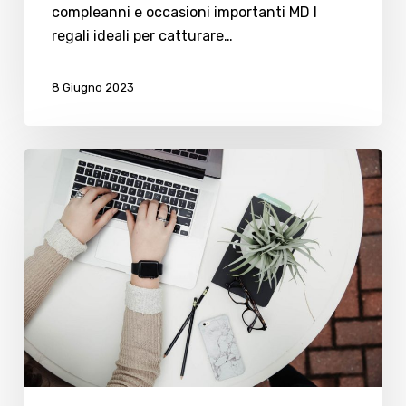
compleanni e occasioni importanti MD I
regali ideali per catturare…
8 Giugno 2023
Quanto
vale
l’online
in
Italia
tra
e-
commerce
e
intrattenimento