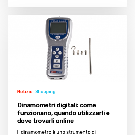
Dinamometri
digitali:
come
funzionano,
quando
utilizzarli
e
dove
trovarli
online
Notizie
Shopping
Dinamometri digitali: come
funzionano, quando utilizzarli e
dove trovarli online
Il dinamometro è uno strumento di