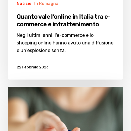
Notizie
In Romagna
Quanto vale l’online in Italia tra e-
commerce e intrattenimento
Negli ultimi anni, l'e-commerce e lo
shopping online hanno avuto una diffusione
e un'esplosione senza…
22 Febbraio 2023
Carte
prepagate:
sempre
più
diffuse
le