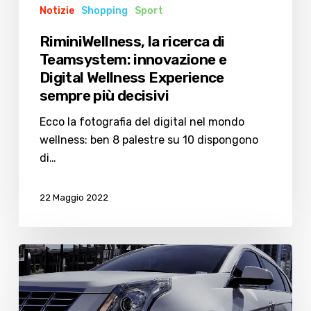
Notizie
Shopping
Sport
più
decisivi
RiminiWellness, la ricerca di
Teamsystem: innovazione e
Digital Wellness Experience
sempre più decisivi
Ecco la fotografia del digital nel mondo
wellness: ben 8 palestre su 10 dispongono
di…
22 Maggio 2022
L’auto
usata
a
portata