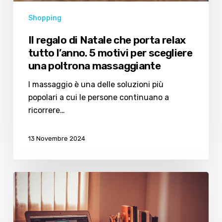
massaggiante
Shopping
Il regalo di Natale che porta relax
tutto l’anno. 5 motivi per scegliere
una poltrona massaggiante
l massaggio è una delle soluzioni più
popolari a cui le persone continuano a
ricorrere…
13 Novembre 2024
I
vantaggi
di
comprare