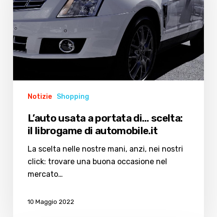
di…
scelta:
il
librogame
di
automobile.it
Notizie
Shopping
L’auto usata a portata di… scelta:
il librogame di automobile.it
La scelta nelle nostre mani, anzi, nei nostri
click: trovare una buona occasione nel
mercato…
10 Maggio 2022