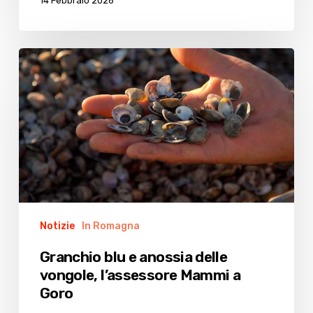
14 Febbraio 2026
Granchio
blu
e
anossia
delle
vongole,
l’assessore
Mammi
a
Goro
Notizie
In Romagna
Granchio blu e anossia delle
vongole, l’assessore Mammi a
Goro