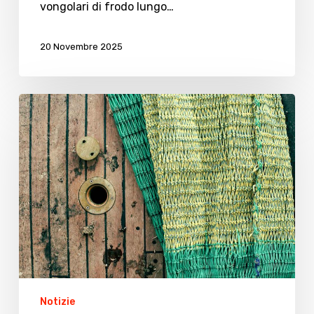
vongolari di frodo lungo…
20 Novembre 2025
Marinerie
romagnole,
vittoria
a
Bruxelles:
ok
la
pesca
delle
vongole
sotto
Notizie
soglia