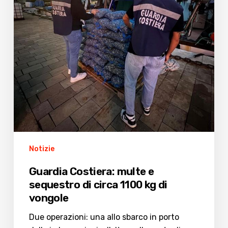
circa
1100
kg
di
vongole
Notizie
Guardia Costiera: multe e
sequestro di circa 1100 kg di
vongole
Due operazioni: una allo sbarco in porto