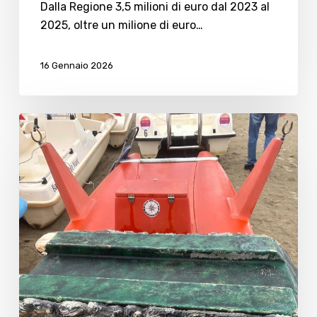
Dalla Regione 3,5 milioni di euro dal 2023 al
2025, oltre un milione di euro…
16 Gennaio 2026
Vongolari
di
frodo
in
azione
a
Gatteo
Mare:
nuove
segnalazioni
anche