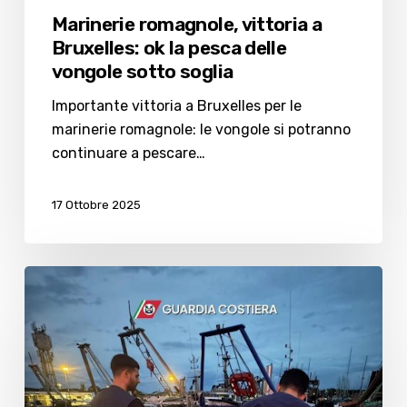
Marinerie romagnole, vittoria a
Bruxelles: ok la pesca delle
vongole sotto soglia
Importante vittoria a Bruxelles per le
marinerie romagnole: le vongole si potranno
continuare a pescare…
17 Ottobre 2025
Guardia
Costiera:
multe
e
sequestro
di