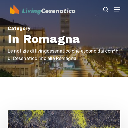
Skip
Menu
to
search
Close
main
Menu
content
Category
In Romagna
Le notizie di livingcesenatico che escono dai confini
di Cesenatico fino alla Romagna
L’Emilia
Romagna