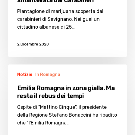
Piantagione di marijuana scoperta dai
carabinieri di Savignano. Nei guai un
cittadino albanese di 25…
2 Dicembre 2020
Emilia
Notizie
In Romagna
Romagna
in
Emilia Romagna in zona gialla. Ma
zona
resta il rebus dei tempi
gialla.
Ma
Ospite di "Mattino Cinque", il presidente
resta
della Regione Stefano Bonaccini ha ribadito
il
che "l'Emilia Romagna…
rebus