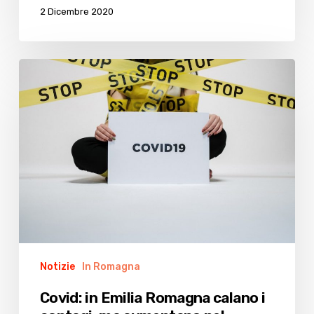
dei
2 Dicembre 2020
tempi
Covid:
in
Emilia
Romagna
calano
i
contagi,
ma
aumentano
nel
Cesenate
Notizie
In Romagna
Covid: in Emilia Romagna calano i