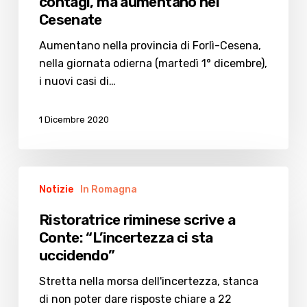
contagi, ma aumentano nel
Cesenate
Aumentano nella provincia di Forlì-Cesena,
nella giornata odierna (martedì 1° dicembre),
i nuovi casi di…
1 Dicembre 2020
Ristoratrice
Notizie
In Romagna
riminese
scrive
Ristoratrice riminese scrive a
a
Conte: “L’incertezza ci sta
Conte:
uccidendo”
“L’incertezza
ci
Stretta nella morsa dell'incertezza, stanca
sta
di non poter dare risposte chiare a 22