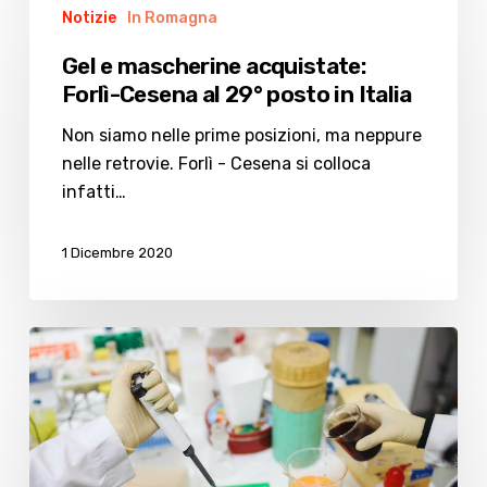
Notizie
In Romagna
e
mascherine
Gel e mascherine acquistate:
acquistate:
Forlì-Cesena al 29° posto in Italia
Forlì-
Cesena
Non siamo nelle prime posizioni, ma neppure
al
nelle retrovie. Forlì - Cesena si colloca
29°
infatti…
posto
in
1 Dicembre 2020
Italia
Covid:
in
Emilia
Romagna
aumentano
i