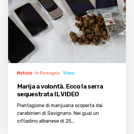
volontà.
Ecco
la
serra
sequestrata
IL
VIDEO
Notizie
In Romagna
Video
Marija a volontà. Ecco la serra
sequestrata IL VIDEO
Piantagione di marijuana scoperta dai
carabinieri di Savignano. Nei guai un
cittadino albanese di 25…