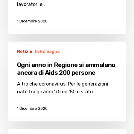
uccidendo”
lavoratori e…
1 Dicembre 2020
Ogni
Notizie
In Romagna
anno
in
Ogni anno in Regione si ammalano
Regione
ancora di Aids 200 persone
si
ammalano
Altro che coronavirus! Per le generazioni
ancora
nate tra gli anni '70 ed '80 è stato…
di
Aids
1 Dicembre 2020
200
persone
Gel