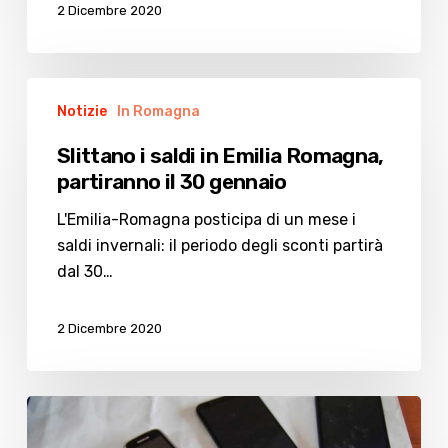
2 Dicembre 2020
Slittano
Notizie
In Romagna
i
saldi
Slittano i saldi in Emilia Romagna,
in
partiranno il 30 gennaio
Emilia
Romagna,
L'Emilia-Romagna posticipa di un mese i
partiranno
saldi invernali: il periodo degli sconti partirà
il
dal 30…
30
gennaio
2 Dicembre 2020
Marija
a