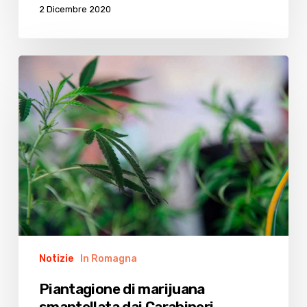
2 Dicembre 2020
Piantagione
di
marijuana
smantellata
dai
Carabineri
Notizie
In Romagna
Piantagione di marijuana
smantellata dai Carabineri