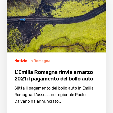
rinvia
a
marzo
2021
il
pagamento
del
bollo
auto
Notizie
In Romagna
L’Emilia Romagna rinvia a marzo
2021 il pagamento del bollo auto
Slitta il pagamento del bollo auto in Emilia
Romagna. L’assessore regionale Paolo
Calvano ha annunciato…