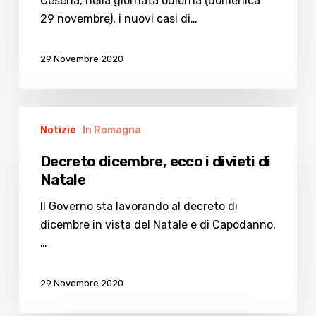
Romagna,
Cesena, nella giornata odierna (domenica
dimezzano
29 novembre), i nuovi casi di…
nel
Cesenate
29 Novembre 2020
Decreto
Notizie
In Romagna
dicembre,
ecco
Decreto dicembre, ecco i divieti di
i
Natale
divieti
di
Il Governo sta lavorando al decreto di
Natale
dicembre in vista del Natale e di Capodanno,
…
29 Novembre 2020