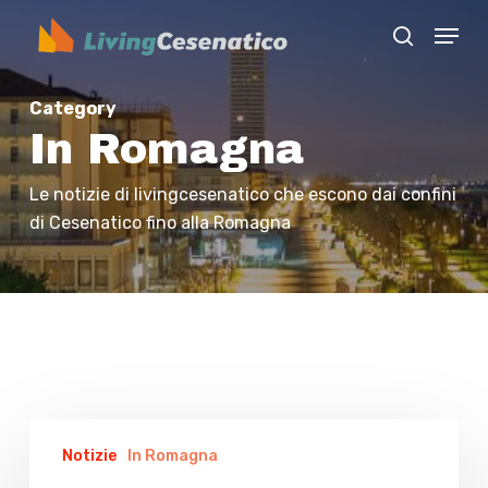
Skip
Menu
to
search
Close
main
Menu
content
Category
In Romagna
Le notizie di livingcesenatico che escono dai confini
di Cesenatico fino alla Romagna
Bonaccini
Notizie
In Romagna
frena