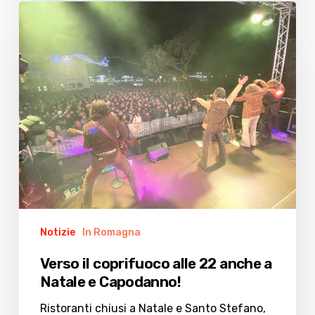
Verso
il
coprifuoco
alle
22
anche
a
Natale
e
Capodanno!
Notizie
In Romagna
Verso il coprifuoco alle 22 anche a
Natale e Capodanno!
Ristoranti chiusi a Natale e Santo Stefano,