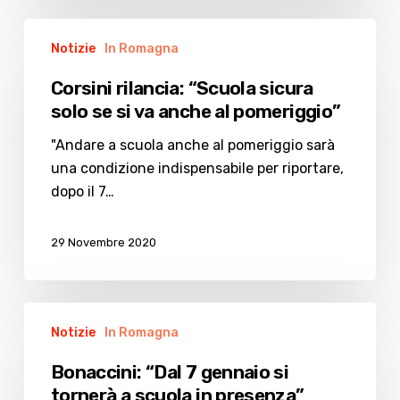
Corsini
Notizie
In Romagna
rilancia:
“Scuola
Corsini rilancia: “Scuola sicura
sicura
solo se si va anche al pomeriggio”
solo
se
"Andare a scuola anche al pomeriggio sarà
si
una condizione indispensabile per riportare,
va
dopo il 7…
anche
al
29 Novembre 2020
pomeriggio”
Bonaccini:
Notizie
In Romagna
“Dal
7
Bonaccini: “Dal 7 gennaio si
gennaio
tornerà a scuola in presenza”