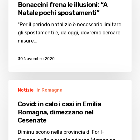
le
Bonaccini frena le illusioni: “A
illusioni:
Natale pochi spostamenti”
“A
Natale
"Per il periodo natalizio è necessario limitare
pochi
gli spostamenti e, da oggi, dovremo cercare
spostamenti”
misure…
30 Novembre 2020
Covid:
Notizie
In Romagna
in
calo
Covid: in calo i casi in Emilia
i
Romagna, dimezzano nel
casi
Cesenate
in
Emilia
Diminuiscono nella provincia di Forlì-