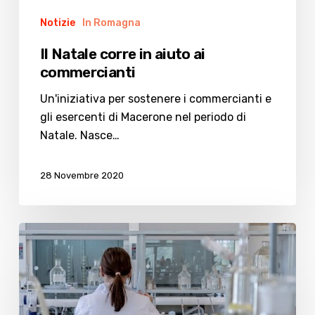
Notizie
In Romagna
Il Natale corre in aiuto ai
commercianti
Un'iniziativa per sostenere i commercianti e
gli esercenti di Macerone nel periodo di
Natale. Nasce…
28 Novembre 2020
Covid:
aumentano
i
casi
nel