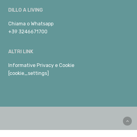
DILLO A LIVING
Chiama
o
Whatsapp
+39 3246671700
ALTRI LINK
Informative Privacy e Cookie
[cookie_settings]
facebook
youtube
instagram
telegram
whatsapp
phone
email