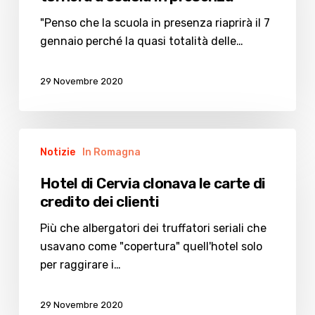
si
tornerà
"Penso che la scuola in presenza riaprirà il 7
a
gennaio perché la quasi totalità delle…
scuola
in
29 Novembre 2020
presenza”
Hotel
Notizie
In Romagna
di
Cervia
Hotel di Cervia clonava le carte di
clonava
credito dei clienti
le
carte
Più che albergatori dei truffatori seriali che
di
usavano come "copertura" quell'hotel solo
credito
per raggirare i…
dei
clienti
29 Novembre 2020