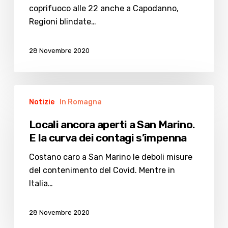
coprifuoco alle 22 anche a Capodanno,
Regioni blindate…
28 Novembre 2020
Locali
Notizie
In Romagna
ancora
aperti
Locali ancora aperti a San Marino.
a
E la curva dei contagi s’impenna
San
Marino.
Costano caro a San Marino le deboli misure
E
del contenimento del Covid. Mentre in
la
Italia…
curva
dei
28 Novembre 2020
contagi