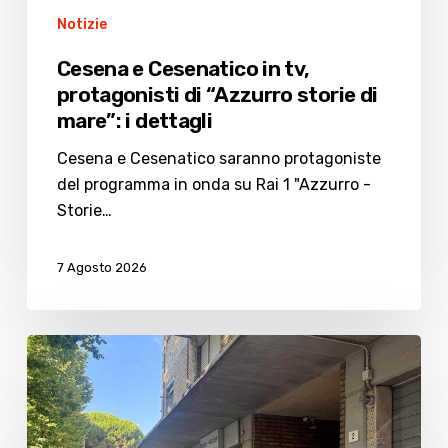
Notizie
Cesena e Cesenatico in tv,
protagonisti di “Azzurro storie di
mare”: i dettagli
Cesena e Cesenatico saranno protagoniste
del programma in onda su Rai 1 "Azzurro -
Storie…
7 Agosto 2026
Residence
fantasma,
la
Procura