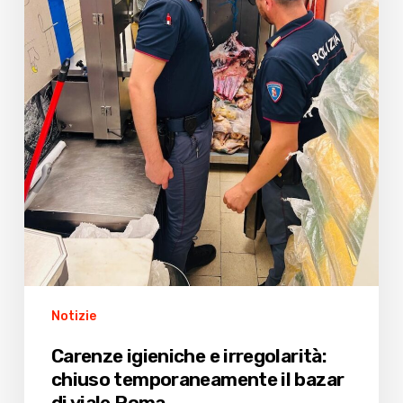
di
viale
Roma
Notizie
Carenze igieniche e irregolarità:
chiuso temporaneamente il bazar
di viale Roma