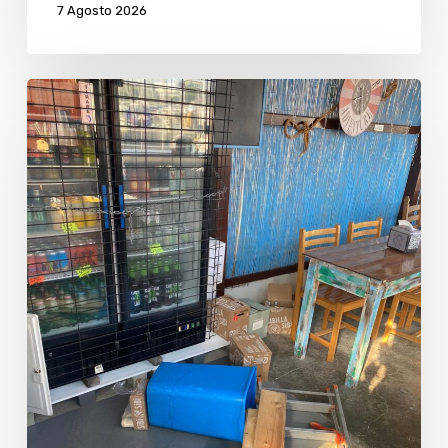
7 Agosto 2026
Piadineria
del
Pescatore
messa
a
soqquadro