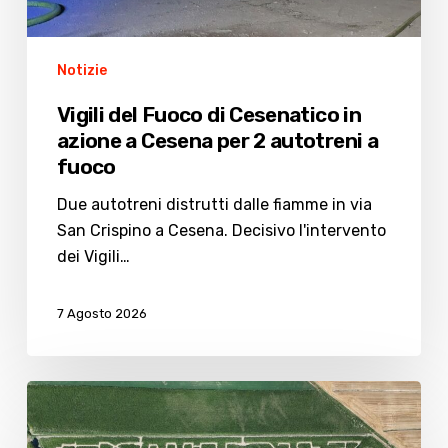
2
autotreni
a
Notizie
fuoco
Vigili del Fuoco di Cesenatico in
azione a Cesena per 2 autotreni a
fuoco
Due autotreni distrutti dalle fiamme in via
San Crispino a Cesena. Decisivo l'intervento
dei Vigili…
7 Agosto 2026
Podere
Salmastro,
il