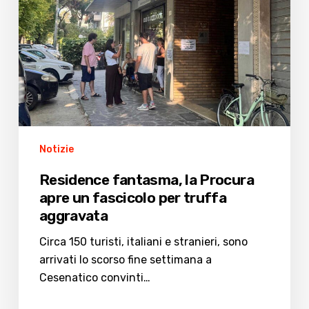
apre
un
fascicolo
per
truffa
aggravata
Notizie
Residence fantasma, la Procura
apre un fascicolo per truffa
aggravata
Circa 150 turisti, italiani e stranieri, sono
arrivati lo scorso fine settimana a
Cesenatico convinti…