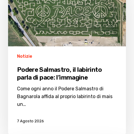
labirinto
parla
di
pace:
l’immagine
Notizie
Podere Salmastro, il labirinto
parla di pace: l’immagine
Come ogni anno il Podere Salmastro di
Bagnarola affida al proprio labirinto di mais
un…
7 Agosto 2026