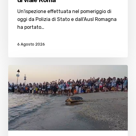
Un'ispezione effettuata nel pomeriggio di
oggi da Polizia di Stato e dall'Ausl Romagna
ha portato…
6 Agosto 2026
Dopo
la
cattura
a
Cesenatico,
la
tartaruga
Cira
torna