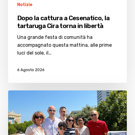
in
Notizie
libertà
Dopo la cattura a Cesenatico, la
tartaruga Cira torna in libertà
Una grande festa di comunità ha
accompagnato questa mattina, alle prime
luci del sole, il…
6 Agosto 2026
Premio
Fedeltà
Turistica
Cesenatico:
le
storie