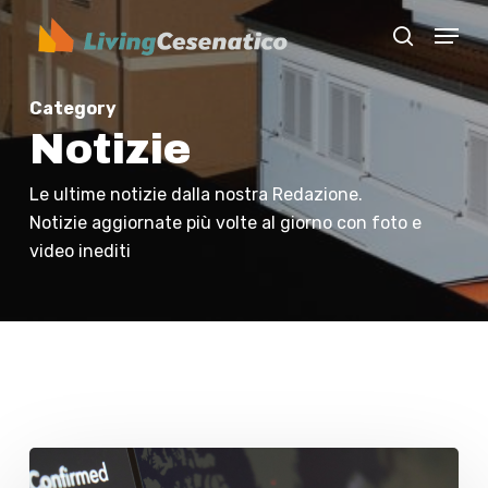
Skip
Menu
to
search
Close
main
Menu
content
Category
Notizie
Le ultime notizie dalla nostra Redazione.
Notizie aggiornate più volte al giorno con foto e
video inediti
Trasparenza