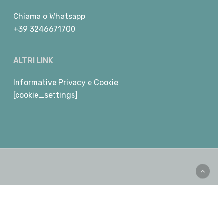
Chiama
o
Whatsapp
+39 3246671700
ALTRI LINK
Informative Privacy e Cookie
[cookie_settings]
facebook
youtube
instagram
telegram
whatsapp
phone
email