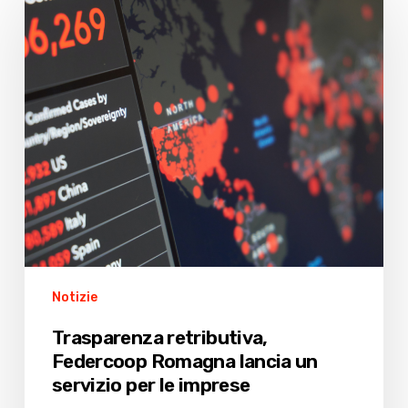
retributiva,
Federcoop
Romagna
lancia
un
servizio
per
le
imprese
Notizie
Trasparenza retributiva,
Federcoop Romagna lancia un
servizio per le imprese