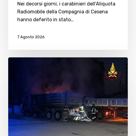
Nei decorsi giorni, i carabinieri dell’Aliquota
Radiomobile della Compagnia di Cesena
hanno deferito in stato…
7 Agosto 2026
Vigili
del
Fuoco
di
Cesenatico
in
azione
a
Cesena
per