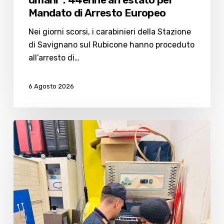
Mandato di Arresto Europeo
Nei giorni scorsi, i carabinieri della Stazione
di Savignano sul Rubicone hanno proceduto
all’arresto di…
6 Agosto 2026
Carenze
igieniche
e
irregolarità:
chiuso
temporaneamente
il
bazar