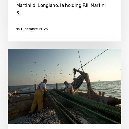
Martini di Longiano: la holding F.lli Martini
&…
15 Dicembre 2025
Pesca,
nuove
regole
nel
2026
e
rischio
crisi
del
settore