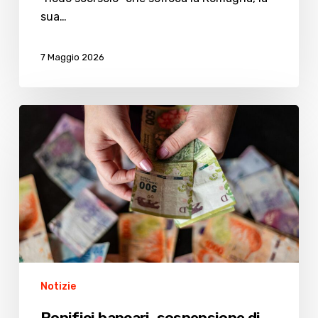
sua…
7 Maggio 2026
Bonifici
bancari,
sospensione
di
quattro
giorni:
ecco
perchè
Notizie
Bonifici bancari, sospensione di