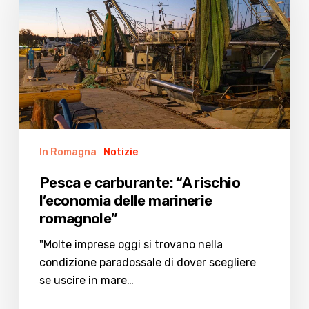
“A
rischio
l’economia
delle
marinerie
romagnole”
In Romagna
Notizie
Pesca e carburante: “A rischio
l’economia delle marinerie
romagnole”
"Molte imprese oggi si trovano nella
condizione paradossale di dover scegliere
se uscire in mare…