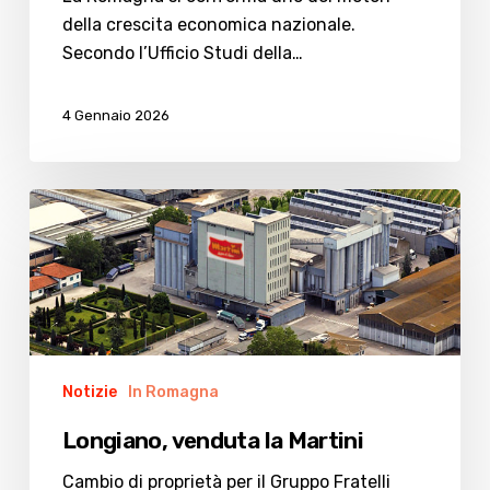
della crescita economica nazionale.
Secondo l’Ufficio Studi della…
4 Gennaio 2026
Longiano,
venduta
la
Martini
Notizie
In Romagna
Longiano, venduta la Martini
Cambio di proprietà per il Gruppo Fratelli