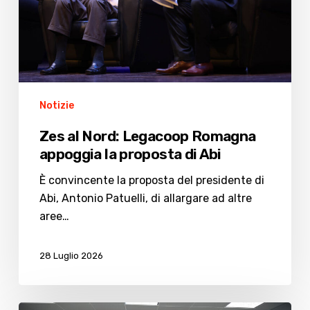
la
proposta
di
Abi
Notizie
Zes al Nord: Legacoop Romagna
appoggia la proposta di Abi
È convincente la proposta del presidente di
Abi, Antonio Patuelli, di allargare ad altre
aree…
28 Luglio 2026