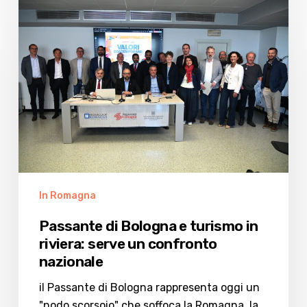
Passante
di
Bologna
e
turismo
in
riviera:
serve
un
confronto
nazionale
In Romagna
Passante di Bologna e turismo in
riviera: serve un confronto
nazionale
il Passante di Bologna rappresenta oggi un
"nodo scorsoio" che soffoca la Romagna, la