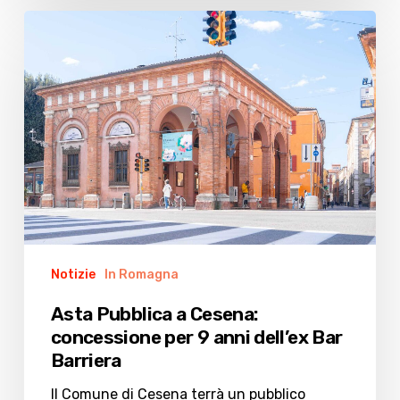
Asta
Pubblica
a
Cesena:
concessione
per
9
anni
dell’ex
Bar
Barriera
Notizie
In Romagna
Asta Pubblica a Cesena:
concessione per 9 anni dell’ex Bar
Barriera
Il Comune di Cesena terrà un pubblico