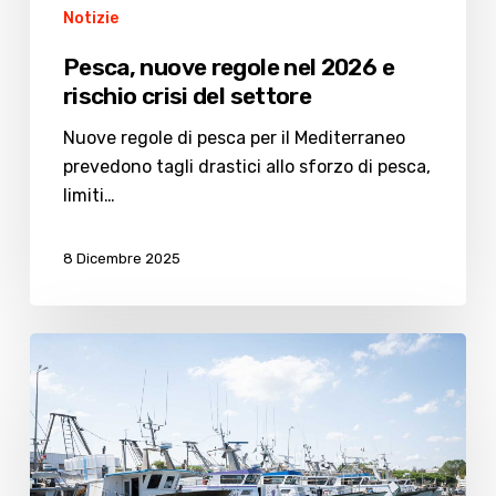
Notizie
Pesca, nuove regole nel 2026 e
rischio crisi del settore
Nuove regole di pesca per il Mediterraneo
prevedono tagli drastici allo sforzo di pesca,
limiti…
8 Dicembre 2025
L’UE
impone
le
telecamere
sui
pescherecci.