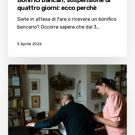
quattro giorni: ecco perchè
Siete in attesa di fare o ricevere un bonifico
bancario? Occorre sapere che dal 3…
5 Aprile 2026
Lavoro
domestico,
“una
componente
strutturale
per
il
sistema
economico”