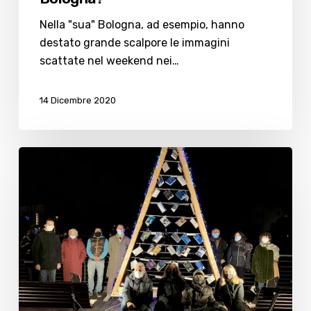
‘sgrida’
Riccione
Nella "sua" Bologna, ad esempio, hanno
e
destato grande scalpore le immagini
non
scattate nel weekend nei…
Bologna?”
14 Dicembre 2020
Nei
quartieri
di
Cesenatico
si
accende
il
Natale