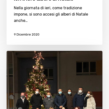
inaugurato
ieri
Nella giornata di ieri, come tradizione
il
impone, si sono accesi gli alberi di Natale
loro
anche…
albero
di
9 Dicembre 2020
Natale
Natale
a
Cesenatico:
inaugurate
nuove
luminarie