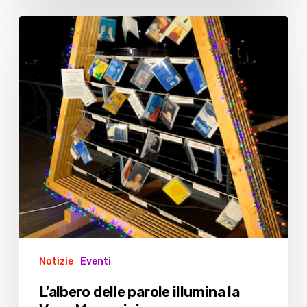
L’albero
delle
parole
illumina
la
Vena
Mazzarini
Notizie
Eventi
L’albero delle parole illumina la