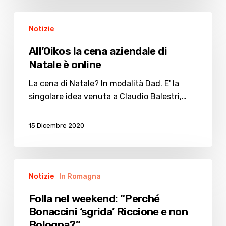
All’Oikos
Notizie
la
cena
All’Oikos la cena aziendale di
aziendale
Natale è online
di
Natale
La cena di Natale? In modalità Dad. E' la
è
singolare idea venuta a Claudio Balestri,…
online
15 Dicembre 2020
Folla
Notizie
In Romagna
nel
weekend:
Folla nel weekend: “Perché
“Perché
Bonaccini ‘sgrida’ Riccione e non
Bonaccini
Bologna?”