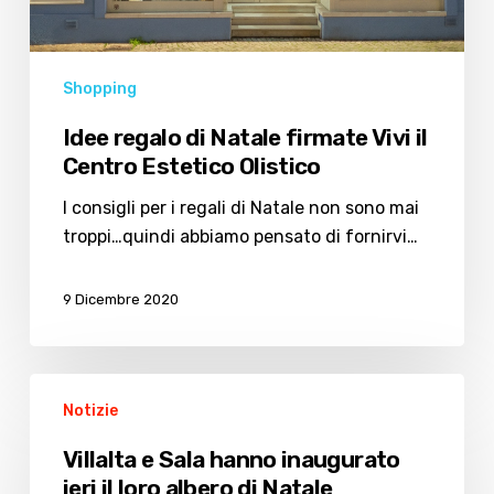
Estetico
Olistico
Shopping
Idee regalo di Natale firmate Vivi il
Centro Estetico Olistico
I consigli per i regali di Natale non sono mai
troppi…quindi abbiamo pensato di fornirvi…
9 Dicembre 2020
Villalta
Notizie
e
Sala
Villalta e Sala hanno inaugurato
hanno
ieri il loro albero di Natale