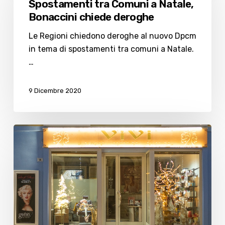
Spostamenti tra Comuni a Natale,
a
Bonaccini chiede deroghe
Natale,
Bonaccini
Le Regioni chiedono deroghe al nuovo Dpcm
chiede
in tema di spostamenti tra comuni a Natale.
deroghe
…
9 Dicembre 2020
Idee
regalo
di
Natale
firmate
Vivi
il
Centro