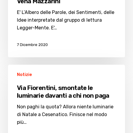
Vena Mazzarini
E' L’Albero delle Parole, dei Sentimenti, delle
Idee interpretate dal gruppo di lettura
Legger-Mente. E'…
7 Dicembre 2020
Via
Notizie
Fiorentini,
smontate
Via Fiorentini, smontate le
le
luminarie davanti a chi non paga
luminarie
davanti
Non paghi la quota? Allora niente luminarie
a
di Natale a Cesenatico. Finisce nel modo
chi
più…
non