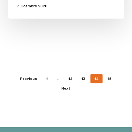
paga
7 Dicembre 2020
Previous
1
…
12
13
14
15
Next