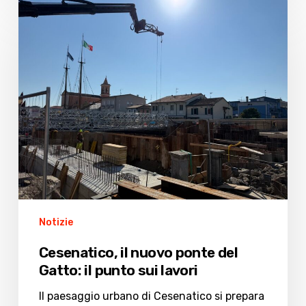
Cesenatico,
il
nuovo
ponte
del
Gatto:
il
punto
sui
lavori
Notizie
Cesenatico, il nuovo ponte del
Gatto: il punto sui lavori
Il paesaggio urbano di Cesenatico si prepara