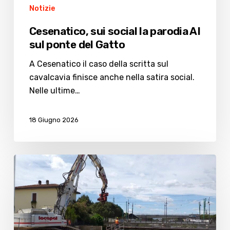
Notizie
Cesenatico, sui social la parodia AI
sul ponte del Gatto
A Cesenatico il caso della scritta sul
cavalcavia finisce anche nella satira social.
Nelle ultime…
18 Giugno 2026
Ponte
del
Gatto:
al
via
l’infissione