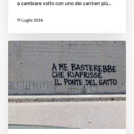
a cambiare volto con uno dei cantieri più…
17 Luglio 2026
Cesenatico,
sui
social
la
parodia
AI
sul
ponte
del
Gatto