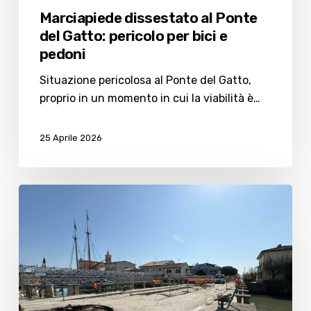
Marciapiede dissestato al Ponte
del Gatto: pericolo per bici e
pedoni
Situazione pericolosa al Ponte del Gatto,
proprio in un momento in cui la viabilità è…
25 Aprile 2026
Ponte
del
gatto,
quando
è
prevista
la