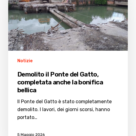
Ponte
del
Gatto,
completata
anche
la
bonifica
bellica
Notizie
Demolito il Ponte del Gatto,
completata anche la bonifica
bellica
Il Ponte del Gatto è stato completamente
demolito. I lavori, dei giorni scorsi, hanno
portato…
5 Maggio 2026