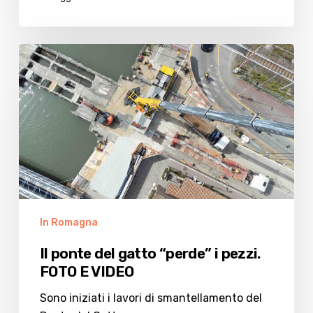
Il
ponte
del
gatto
“perde”
i
pezzi.
FOTO
E
VIDEO
In Romagna
Il ponte del gatto “perde” i pezzi.
FOTO E VIDEO
Sono iniziati i lavori di smantellamento del