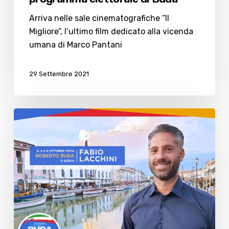
Arriva nelle sale cinematografiche “Il
Migliore”, l’ultimo film dedicato alla vicenda
umana di Marco Pantani
29 Settembre 2021
Elezioni,
Fabio
Lacchini
in
campo