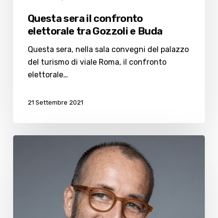
Questa sera il confronto
elettorale tra Gozzoli e Buda
Questa sera, nella sala convegni del palazzo
del turismo di viale Roma, il confronto
elettorale…
21 Settembre 2021
Roberto
Buda
interviene
sul
turismo
balneare