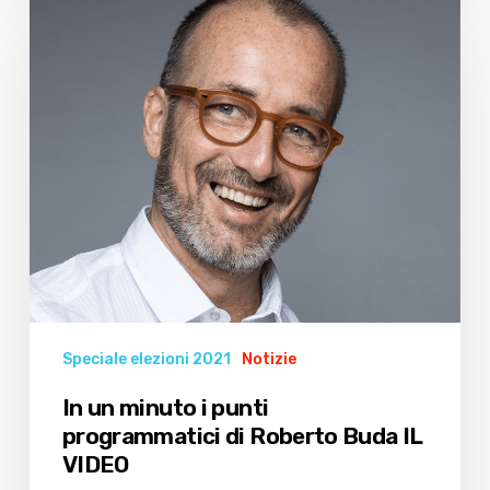
un
minuto
i
punti
programmatici
di
Roberto
Buda
IL
VIDEO
Speciale elezioni 2021
Notizie
In un minuto i punti
programmatici di Roberto Buda IL
VIDEO