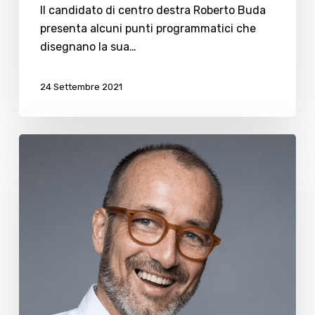
Il candidato di centro destra Roberto Buda
presenta alcuni punti programmatici che
disegnano la sua…
24 Settembre 2021
Investire
sull’Ospedale
Marconi
e
Pronto
Soccorso
365
giorni
all’anno