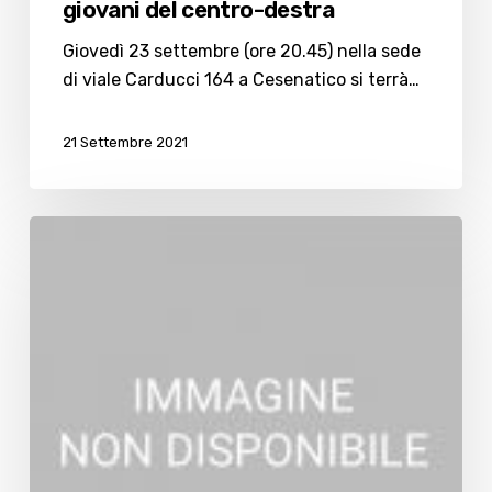
giovani del centro-destra
Giovedì 23 settembre (ore 20.45) nella sede
di viale Carducci 164 a Cesenatico si terrà…
21 Settembre 2021
Elezioni,
Cna
sfida
i
candidati
su
5
temi