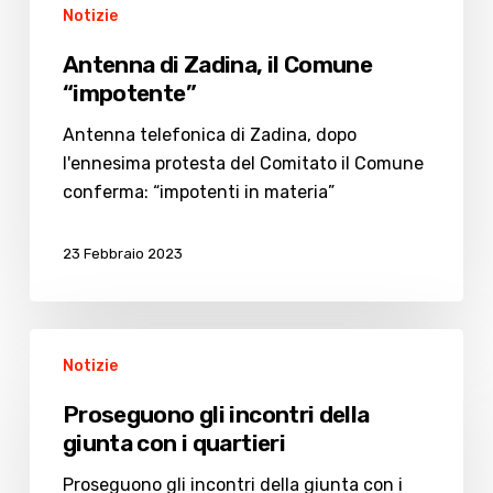
Notizie
Antenna di Zadina, il Comune
“impotente”
Antenna telefonica di Zadina, dopo
l'ennesima protesta del Comitato il Comune
conferma: “impotenti in materia”
23 Febbraio 2023
Proseguono
Notizie
gli
incontri
Proseguono gli incontri della
della
giunta con i quartieri
giunta
con
Proseguono gli incontri della giunta con i