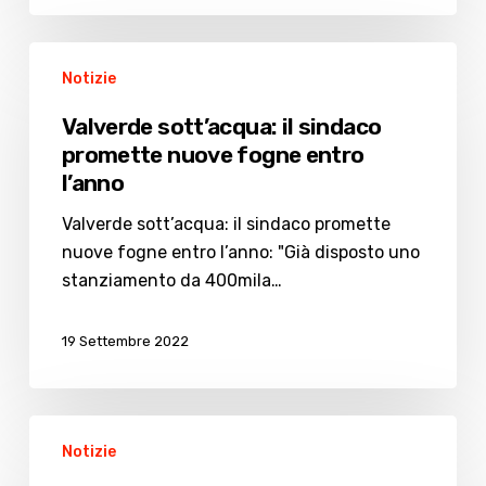
Valverde
Notizie
sott’acqua:
il
Valverde sott’acqua: il sindaco
sindaco
promette nuove fogne entro
promette
l’anno
nuove
fogne
Valverde sott’acqua: il sindaco promette
entro
nuove fogne entro l’anno: "Già disposto uno
l’anno
stanziamento da 400mila…
19 Settembre 2022
Una
Notizie
domenica
a