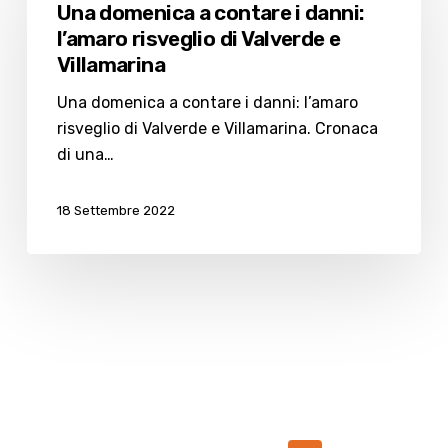
Una domenica a contare i danni:
contare
l’amaro risveglio di Valverde e
i
Villamarina
danni:
l’amaro
Una domenica a contare i danni: l’amaro
risveglio
risveglio di Valverde e Villamarina. Cronaca
di
di una…
Valverde
e
18 Settembre 2022
Villamarina