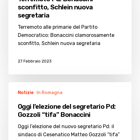
sconfitto,
sconfitto, Schlein nuova
Schlein
segretaria
nuova
segretaria
Terremoto alle primarie del Partito
Democratico: Bonaccini clamorosamente
sconfitto, Schlein nuova segretaria
27 Febbraio 2023
Oggi
Notizie
In Romagna
l’elezione
del
Oggi l’elezione del segretario Pd:
segretario
Gozzoli “tifa” Bonaccini
Pd:
Gozzoli
Oggi l’elezione del nuovo segretario Pd: il
“tifa”
sindaco di Cesenatico Matteo Gozzoli “tifa”