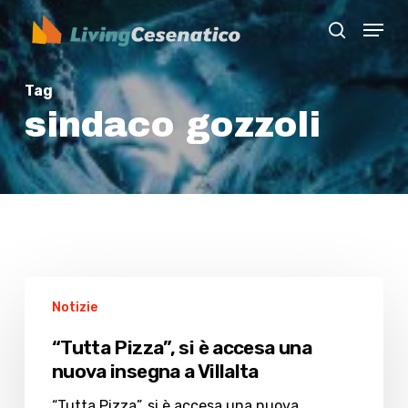
Skip
Menu
to
search
Close
main
Menu
content
Tag
sindaco gozzoli
“Tutta
Notizie
Pizza”,
si
“Tutta Pizza”, si è accesa una
è
nuova insegna a Villalta
accesa
una
“Tutta Pizza”, si è accesa una nuova