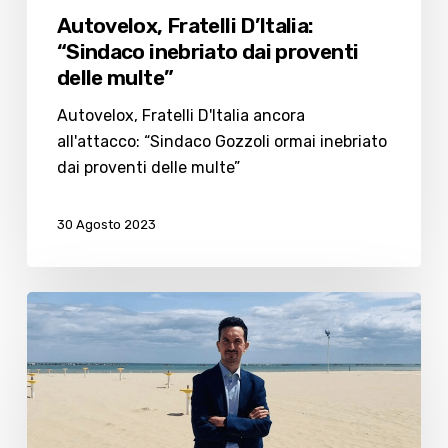
Autovelox, Fratelli D’Italia:
“Sindaco inebriato dai proventi
delle multe”
Autovelox, Fratelli D'Italia ancora
all'attacco: “Sindaco Gozzoli ormai inebriato
dai proventi delle multe”
30 Agosto 2023
Gozzoli:
“A
Cesenatico
nessuna
famiglia
sfollata”