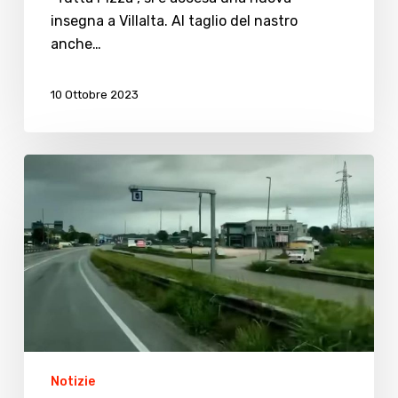
nuova
insegna a Villalta. Al taglio del nastro
insegna
anche…
a
Villalta
10 Ottobre 2023
Autovelox,
Fratelli
D’Italia:
“Sindaco
inebriato
dai
proventi
delle
multe”
Notizie