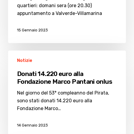
i
quartieri: domani sera (ore 20.30)
quartieri
appuntamento a Valverde-Villamarina
15 Gennaio 2023
Donati
Notizie
14.220
euro
Donati 14.220 euro alla
alla
Fondazione Marco Pantani onlus
Fondazione
Marco
Nel giorno del 53° compleanno del Pirata,
Pantani
sono stati donati 14.220 euro alla
onlus
Fondazione Marco…
14 Gennaio 2023