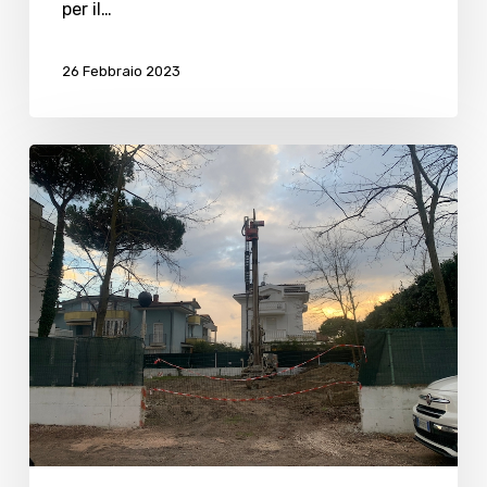
Bonaccini
per il…
26 Febbraio 2023
Antenna
di
Zadina,
il
Comune
“impotente”