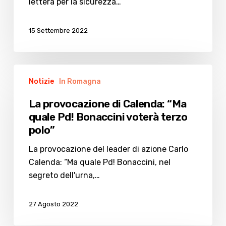
al
lettera per la sicurezza…
Parlamento
15 Settembre 2022
La
Notizie
In Romagna
provocazione
di
La provocazione di Calenda: “Ma
Calenda:
quale Pd! Bonaccini voterà terzo
“Ma
polo”
quale
Pd!
La provocazione del leader di azione Carlo
Bonaccini
Calenda: “Ma quale Pd! Bonaccini, nel
voterà
segreto dell'urna,…
terzo
polo”
27 Agosto 2022