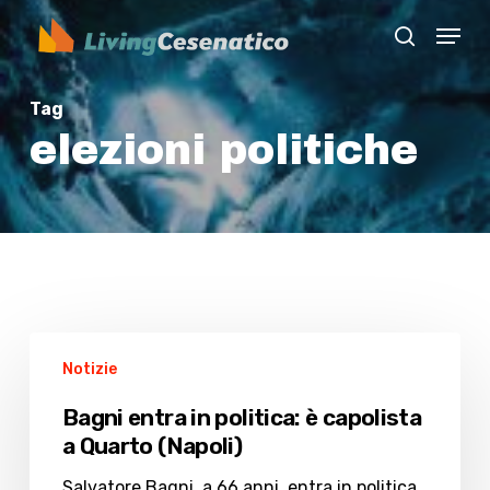
Skip
Menu
to
search
Close
main
Menu
content
Tag
elezioni politiche
Bagni
Notizie
entra
in
Bagni entra in politica: è capolista
politica:
a Quarto (Napoli)
è
capolista
Salvatore Bagni, a 66 anni, entra in politica.