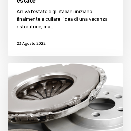
estate
Arriva l'estate e gli italiani iniziano
finalmente a cullare l'idea di una vacanza
ristoratrice, ma…
23 Agosto 2022
Tutto
sui
dischi
dei
freni.
Cause
dei
guasti,
come