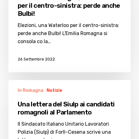
una
per il centro-sinistra: perde anche
Waterloo
Bulbi!
per
il
Elezioni, una Waterloo per il centro-sinistra:
centro-
perde anche Bulbi! L'Emilia Romagna si
sinistra:
consola co la…
perde
anche
26 Settembre 2022
Bulbi!
Una
In Romagna
Notizie
lettera
del
Una lettera del Siulp ai candidati
Siulp
romagnoli al Parlamento
ai
candidati
Il Sindacato Italiano Unitario Lavoratori
romagnoli
Polizia (Siulp) di Forlì-Cesena scrive una