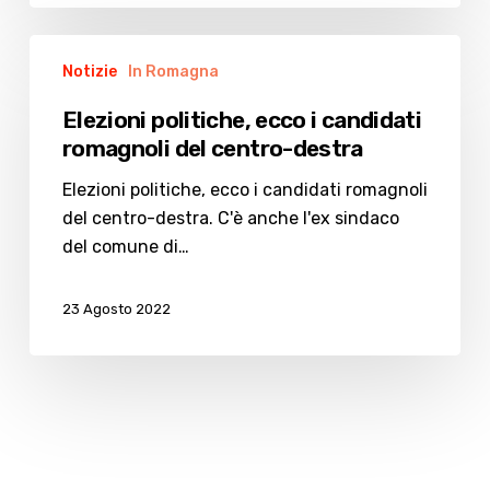
Elezioni
Notizie
In Romagna
politiche,
ecco
Elezioni politiche, ecco i candidati
i
romagnoli del centro-destra
candidati
romagnoli
Elezioni politiche, ecco i candidati romagnoli
del
del centro-destra. C'è anche l'ex sindaco
centro-
del comune di…
destra
23 Agosto 2022