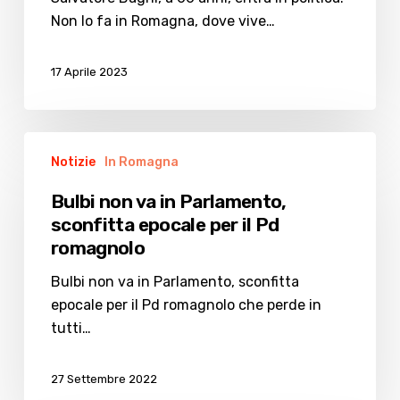
a
Non lo fa in Romagna, dove vive…
Quarto
(Napoli)
17 Aprile 2023
Bulbi
Notizie
In Romagna
non
va
Bulbi non va in Parlamento,
in
sconfitta epocale per il Pd
Parlamento,
romagnolo
sconfitta
epocale
Bulbi non va in Parlamento, sconfitta
per
epocale per il Pd romagnolo che perde in
il
tutti…
Pd
romagnolo
27 Settembre 2022