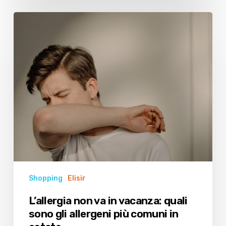
L’allergia
non
va
in
vacanza:
quali
sono
gli
allergeni
più
comuni
in
estate
Shopping
Elisir
L’allergia non va in vacanza: quali
sono gli allergeni più comuni in