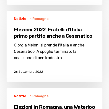
Elezioni
Notizie
In Romagna
2022.
Fratelli
Elezioni 2022. Fratelli d’Italia
d’Italia
primo partito anche a Cesenatico
primo
partito
Giorgia Meloni si prende l'Italia e anche
anche
Cesenatico. A spoglio terminato la
a
coalizione di centrodestra…
Cesenatico
26 Settembre 2022
Elezioni
Notizie
In Romagna
in
Romagna,
Elezioni in Romagna, una Waterloo