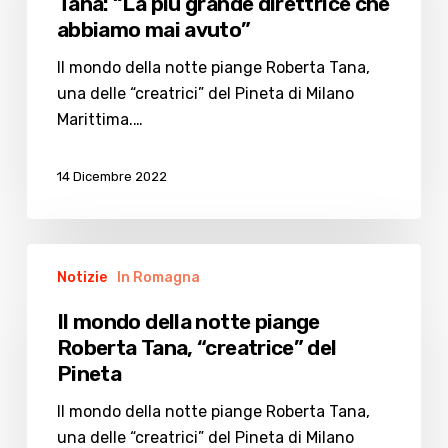
Tana: “La più grande direttrice che
a
abbiamo mai avuto”
Roberta
Tana:
Il mondo della notte piange Roberta Tana,
“La
una delle “creatrici” del Pineta di Milano
più
Marittima.…
grande
direttrice
14 Dicembre 2022
che
abbiamo
mai
Il
avuto”
Notizie
In Romagna
mondo
della
Il mondo della notte piange
notte
Roberta Tana, “creatrice” del
piange
Pineta
Roberta
Tana,
Il mondo della notte piange Roberta Tana,
“creatrice”
una delle “creatrici” del Pineta di Milano