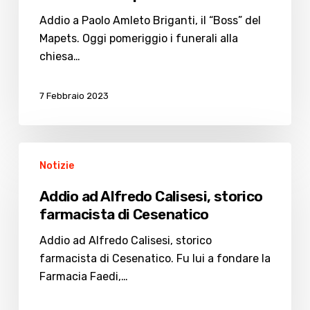
Briganti,
il
Addio a Paolo Amleto Briganti, il “Boss” del
“Boss”
Mapets. Oggi pomeriggio i funerali alla
del
chiesa…
Mapets
7 Febbraio 2023
Addio
Notizie
ad
Alfredo
Addio ad Alfredo Calisesi, storico
Calisesi,
farmacista di Cesenatico
storico
farmacista
Addio ad Alfredo Calisesi, storico
di
farmacista di Cesenatico. Fu lui a fondare la
Cesenatico
Farmacia Faedi,…