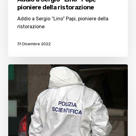
“Lino”
pioniere della ristorazione
Papi,
pioniere
Addio a Sergio “Lino” Papi, pioniere della
della
ristorazione
ristorazione
31 Dicembre 2022
Cesena,
trovato
morto
completamente
nudo
con
le
lucine
natalizie