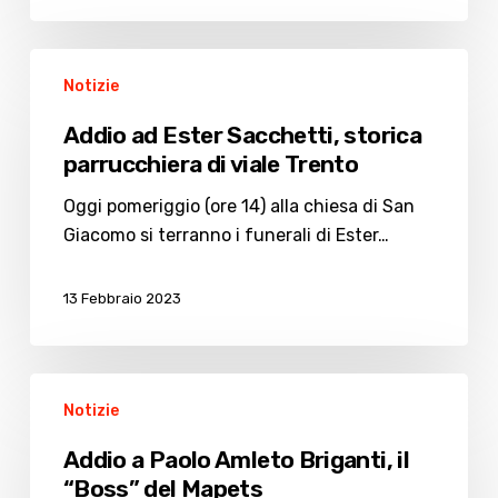
Addio
Notizie
ad
Ester
Addio ad Ester Sacchetti, storica
Sacchetti,
parrucchiera di viale Trento
storica
parrucchiera
Oggi pomeriggio (ore 14) alla chiesa di San
di
Giacomo si terranno i funerali di Ester…
viale
Trento
13 Febbraio 2023
Addio
Notizie
a
Paolo
Addio a Paolo Amleto Briganti, il
Amleto
“Boss” del Mapets