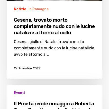
attorno
al
Notizie
In Romagna
collo
Cesena, trovato morto
completamente nudo con le lucine
natalizie attorno al collo
Cesena, giallo di Natale: trovato morto
completamente nudo con le lucine natalizie
avvolte attorno al…
15 Dicembre 2022
Il
Eventi
Pineta
rende
Il Pineta rende omaggio a Roberta
omaggio