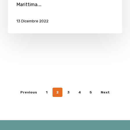
del
Marittima.…
Pineta
13 Dicembre 2022
Previous
1
2
3
4
5
Next