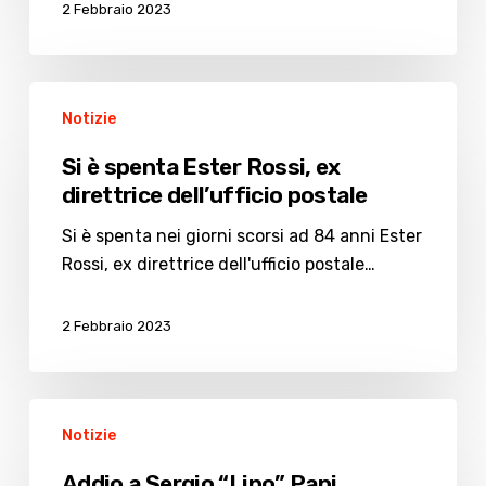
2 Febbraio 2023
Si
Notizie
è
spenta
Si è spenta Ester Rossi, ex
Ester
direttrice dell’ufficio postale
Rossi,
ex
Si è spenta nei giorni scorsi ad 84 anni Ester
direttrice
Rossi, ex direttrice dell'ufficio postale…
dell’ufficio
postale
2 Febbraio 2023
Addio
Notizie
a
Sergio
Addio a Sergio “Lino” Papi,