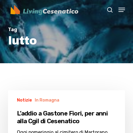
Skip
Menu
to
search
Close
main
Menu
content
Tag
lutto
L’addio
Notizie
In Romagna
a
Gastone
L’addio a Gastone Fiori, per anni
Fiori,
alla Cgil di Cesenatico
per
anni
Oggi pomeriggio al cimitero di Martorano