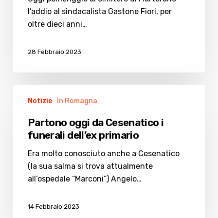
alla
l’addio al sindacalista Gastone Fiori, per
Cgil
oltre dieci anni…
di
Cesenatico
28 Febbraio 2023
Partono
Notizie
In Romagna
oggi
da
Partono oggi da Cesenatico i
Cesenatico
funerali dell’ex primario
i
funerali
Era molto conosciuto anche a Cesenatico
dell’ex
(la sua salma si trova attualmente
primario
all’ospedale “Marconi”) Angelo…
14 Febbraio 2023