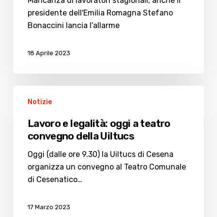
Mancanza di lavoratori stagionali, anche il
presidente dell'Emilia Romagna Stefano
Bonaccini lancia l’allarme
18 Aprile 2023
Lavoro
Notizie
e
legalità:
Lavoro e legalità: oggi a teatro
oggi
convegno della Uiltucs
a
teatro
Oggi (dalle ore 9.30) la Uiltucs di Cesena
convegno
organizza un convegno al Teatro Comunale
della
di Cesenatico…
Uiltucs
17 Marzo 2023