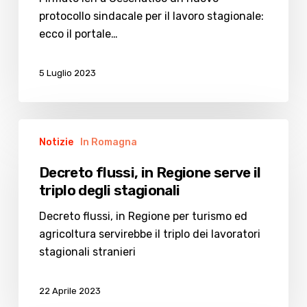
stagionale
protocollo sindacale per il lavoro stagionale:
ecco il portale…
5 Luglio 2023
Decreto
Notizie
In Romagna
flussi,
in
Decreto flussi, in Regione serve il
Regione
triplo degli stagionali
serve
il
Decreto flussi, in Regione per turismo ed
triplo
agricoltura servirebbe il triplo dei lavoratori
degli
stagionali stranieri
stagionali
22 Aprile 2023