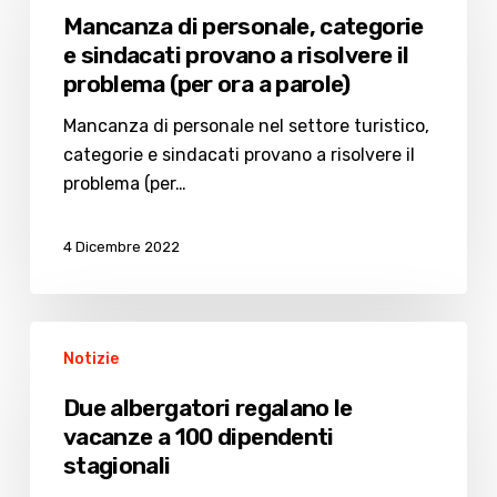
personale,
Mancanza di personale, categorie
categorie
e sindacati provano a risolvere il
e
problema (per ora a parole)
sindacati
provano
Mancanza di personale nel settore turistico,
a
categorie e sindacati provano a risolvere il
risolvere
problema (per…
il
problema
4 Dicembre 2022
(per
ora
a
Due
parole)
Notizie
albergatori
regalano
Due albergatori regalano le
le
vacanze a 100 dipendenti
vacanze
stagionali
a