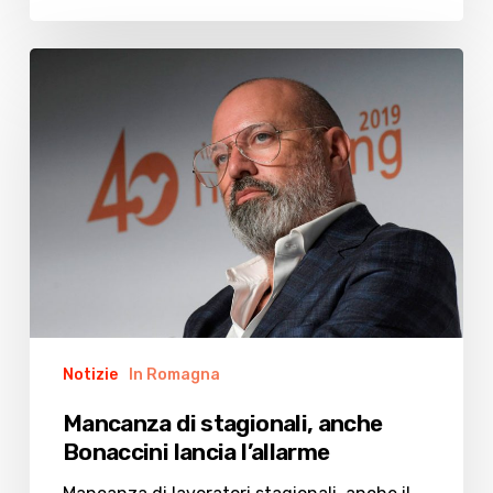
Mancanza
di
stagionali,
anche
Bonaccini
lancia
l’allarme
Notizie
In Romagna
Mancanza di stagionali, anche
Bonaccini lancia l’allarme