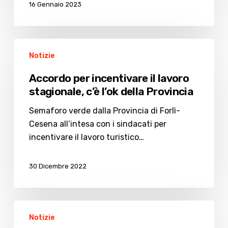
16 Gennaio 2023
Accordo
Notizie
per
incentivare
Accordo per incentivare il lavoro
il
stagionale, c’è l’ok della Provincia
lavoro
stagionale,
Semaforo verde dalla Provincia di Forlì-
c’è
Cesena all’intesa con i sindacati per
l’ok
incentivare il lavoro turistico…
della
Provincia
30 Dicembre 2022
Mancanza
Notizie
di