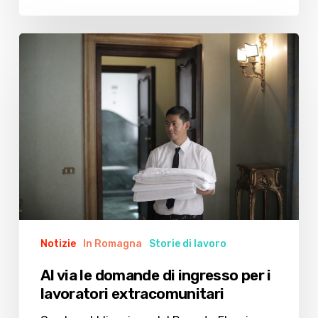
Al
via
le
domande
di
ingresso
per
i
lavoratori
extracomunitari
Notizie
In Romagna
Storie di lavoro
Al via le domande di ingresso per i
lavoratori extracomunitari