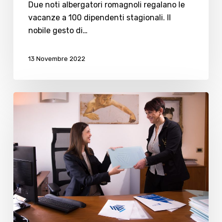
100
Due noti albergatori romagnoli regalano le
dipendenti
vacanze a 100 dipendenti stagionali. Il
stagionali
nobile gesto di…
13 Novembre 2022
Domanda
di
disoccupazione
Naspi
2022.
Ecco
come
funziona