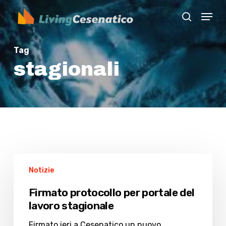
Skip
Menu
to
search
Close
main
Menu
content
Tag
stagionali
Firmato
Notizie
protocollo
per
Firmato protocollo per portale del
portale
lavoro stagionale
del
lavoro
Firmato ieri a Cesenatico un nuovo