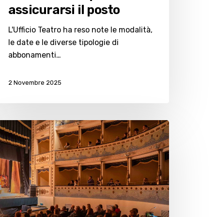
assicurarsi il posto
L'Ufficio Teatro ha reso note le modalità,
le date e le diverse tipologie di
abbonamenti…
2 Novembre 2025
Sopra
na
ella”,
ppuntamento
eatro