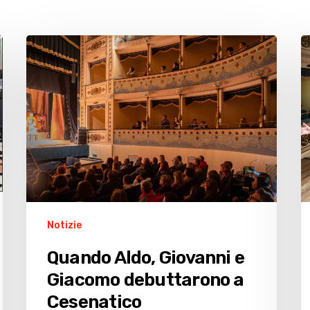
Quando
C
Aldo,
s
Giovanni
t
e
gl
Giacomo
a
debuttarono
p
a
a
Cesenatico
il
p
Notizie
Quando Aldo, Giovanni e
Giacomo debuttarono a
Cesenatico