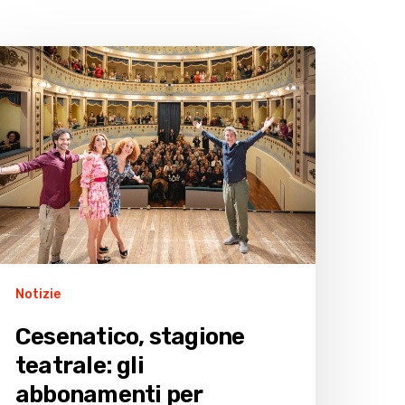
esenatico,
tagione
eatrale:
i
bbonamenti
er
ssicurarsi
osto
Notizie
Cesenatico, stagione
teatrale: gli
abbonamenti per