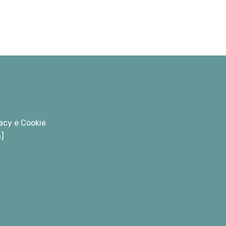
acy e Cookie
s]