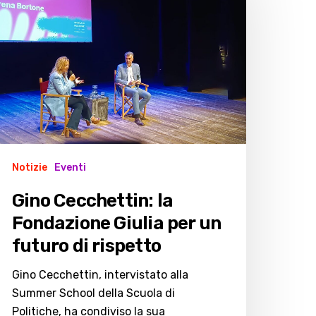
ondazione
ulia
er
n
uturo
ispetto
Notizie
Eventi
Gino Cecchettin: la
Fondazione Giulia per un
futuro di rispetto
Gino Cecchettin, intervistato alla
Summer School della Scuola di
Politiche, ha condiviso la sua