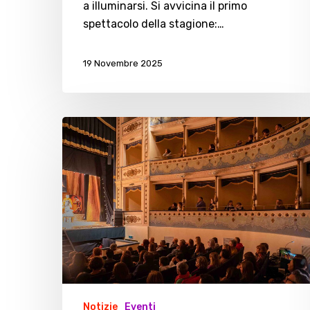
a illuminarsi. Si avvicina il primo
spettacolo della stagione:…
19 Novembre 2025
Teatro
di
Cesenatico,
ecco
la
programmazione
2025/2026
Notizie
Eventi