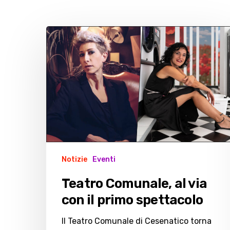
Teatro
Comunale,
al
via
con
il
primo
spettacolo
Notizie
Eventi
Teatro Comunale, al via
con il primo spettacolo
Il Teatro Comunale di Cesenatico torna