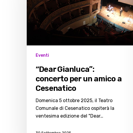
per
un
amico
a
Cesenatico
Eventi
“Dear Gianluca”:
concerto per un amico a
Cesenatico
Domenica 5 ottobre 2025, il Teatro
Comunale di Cesenatico ospiterà la
ventesima edizione del "Dear…
30 Settembre 2025