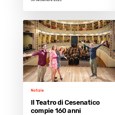
Il
Teatro
di
Cesenatico
compie
160
anni
Notizie
Il Teatro di Cesenatico
compie 160 anni