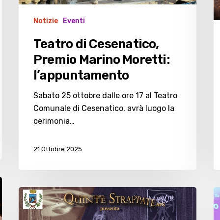
Notizie
Eventi
Teatro di Cesenatico,
Premio Marino Moretti:
l’appuntamento
Sabato 25 ottobre dalle ore 17 al Teatro
Comunale di Cesenatico, avrà luogo la
cerimonia…
21 Ottobre 2025
“Il
G
malato
C
immaginario”
la