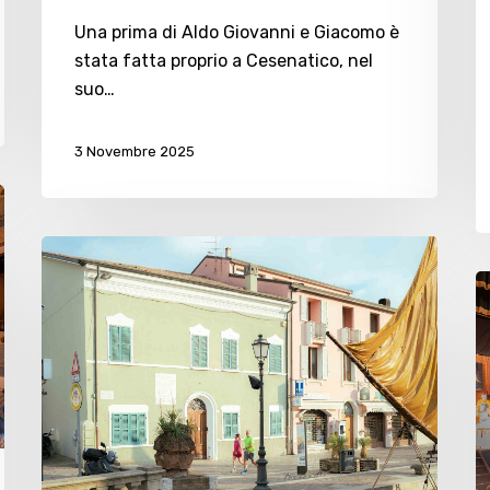
Una prima di Aldo Giovanni e Giacomo è
stata fatta proprio a Cesenatico, nel
suo…
3 Novembre 2025
Teatro
di
“
Cesenatico,
u
Premio
st
Marino
a
Moretti:
a
l’appuntamento
t