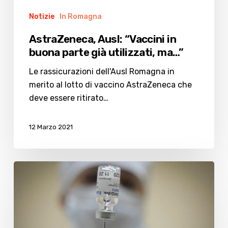
Notizie
In Romagna
AstraZeneca, Ausl: “Vaccini in
buona parte già utilizzati, ma…”
Le rassicurazioni dell'Ausl Romagna in
merito al lotto di vaccino AstraZeneca che
deve essere ritirato…
12 Marzo 2021
Vaccini,
per
l’estate
prodotto
lo