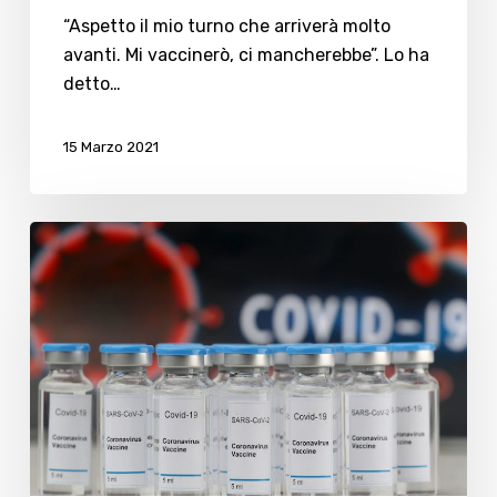
con
“Aspetto il mio turno che arriverà molto
Astra
avanti. Mi vaccinerò, ci mancherebbe”. Lo ha
Zeneca”
detto…
15 Marzo 2021
AstraZeneca,
Ausl:
“Vaccini
in
buona
parte
già
utilizzati,
ma…”