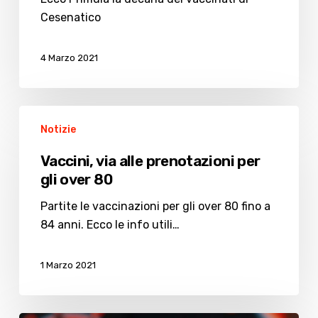
Cesenatico
4 Marzo 2021
Vaccini,
Notizie
via
alle
Vaccini, via alle prenotazioni per
prenotazioni
gli over 80
per
gli
Partite le vaccinazioni per gli over 80 fino a
over
84 anni. Ecco le info utili…
80
1 Marzo 2021