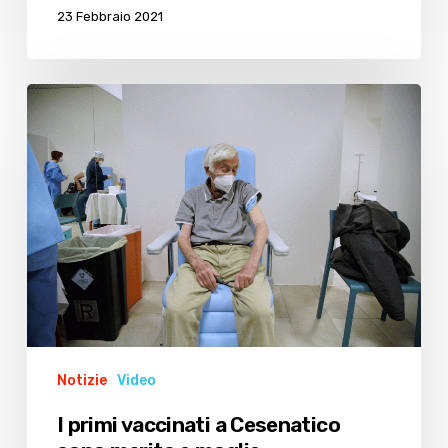
23 Febbraio 2021
I
primi
vaccinati
a
Cesenatico
sono
marito
e
moglie
Notizie
Video
I primi vaccinati a Cesenatico