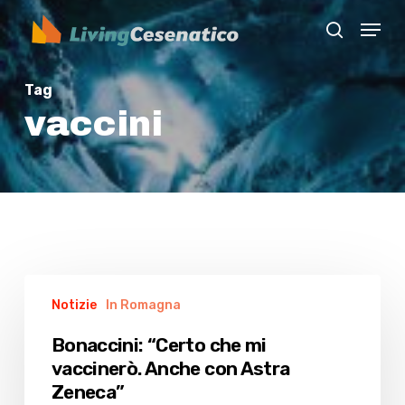
Skip
Menu
to
search
Close
main
Menu
content
Tag
vaccini
Bonaccini:
Notizie
In Romagna
“Certo
che
Bonaccini: “Certo che mi
mi
vaccinerò. Anche con Astra
vaccinerò.
Zeneca”
Anche