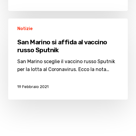
San
Notizie
Marino
si
San Marino si affida al vaccino
affida
russo Sputnik
al
vaccino
San Marino sceglie il vaccino russo Sputnik
russo
per la lotta al Coronavirus. Ecco la nota…
Sputnik
19 Febbraio 2021