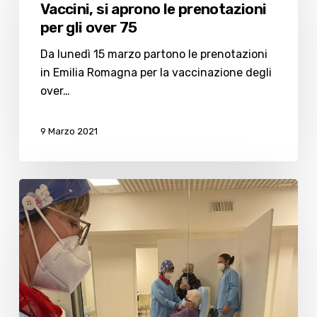
Vaccini, si aprono le prenotazioni
le
per gli over 75
prenotazioni
per
Da lunedì 15 marzo partono le prenotazioni
gli
in Emilia Romagna per la vaccinazione degli
over
over…
75
9 Marzo 2021
A
98
anni
Primula
si
vaccina