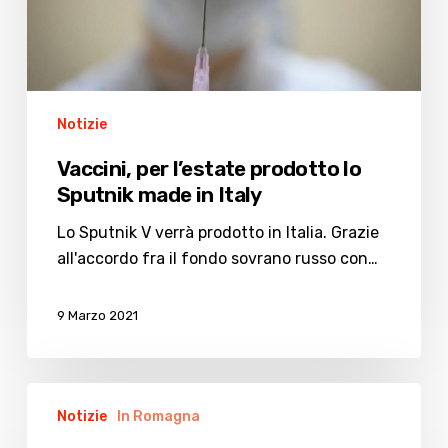
Sputnik
made
in
Italy
Notizie
Vaccini, per l’estate prodotto lo
Sputnik made in Italy
Lo Sputnik V verrà prodotto in Italia. Grazie
all'accordo fra il fondo sovrano russo con…
9 Marzo 2021
Vaccini,
Notizie
In Romagna
si
aprono