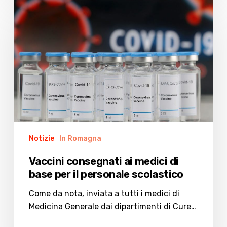
Vaccini
consegnati
ai
medici
di
base
per
il
personale
scolastico
Notizie
In Romagna
Vaccini consegnati ai medici di
base per il personale scolastico
Come da nota, inviata a tutti i medici di
Medicina Generale dai dipartimenti di Cure…