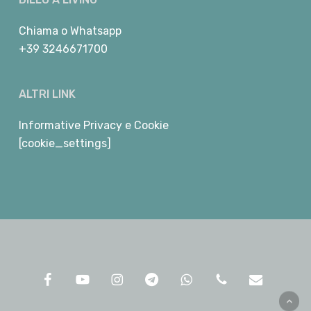
Chiama
o
Whatsapp
+39 3246671700
ALTRI LINK
Informative Privacy e Cookie
[cookie_settings]
facebook
youtube
instagram
telegram
whatsapp
phone
email