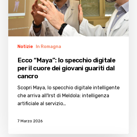
il
cuore
dei
giovani
guariti
Notizie
In Romagna
dal
cancro
Ecco “Maya”: lo specchio digitale
per il cuore dei giovani guariti dal
cancro
Scopri Maya, lo specchio digitale intelligente
che arriva all'Irst di Meldola: intelligenza
artificiale al servizio…
7 Marzo 2026