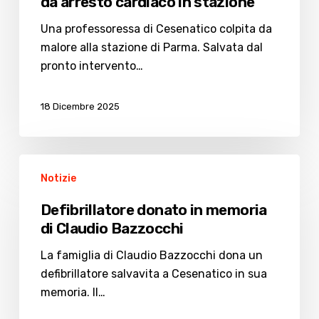
da arresto cardiaco in stazione
Una professoressa di Cesenatico colpita da
malore alla stazione di Parma. Salvata dal
pronto intervento…
18 Dicembre 2025
Defibrillatore
Notizie
donato
in
Defibrillatore donato in memoria
memoria
di Claudio Bazzocchi
di
Claudio
La famiglia di Claudio Bazzocchi dona un
Bazzocchi
defibrillatore salvavita a Cesenatico in sua
memoria. Il…