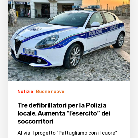
Polizia
locale.
Aumenta
“l’esercito”
dei
soccorritori
Notizie
Buone nuove
Tre defibrillatori per la Polizia
locale. Aumenta “l’esercito” dei
soccorritori
Al via il progetto "Pattugliamo con il cuore"