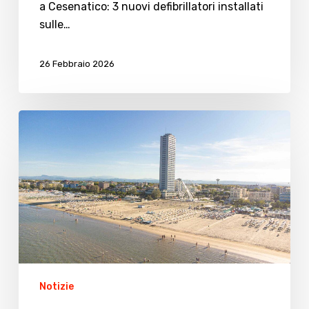
a Cesenatico: 3 nuovi defibrillatori installati
sulle…
26 Febbraio 2026
Prevenzione
e
soccorso,
accordo
storico
tra
Coop
Balneari
e
Croce
Notizie
Rossa