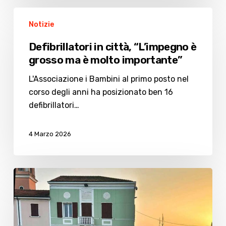
Defibrillatori
Notizie
in
città,
Defibrillatori in città, “L’impegno è
“L’impegno
grosso ma è molto importante”
è
grosso
L'Associazione i Bambini al primo posto nel
ma
corso degli anni ha posizionato ben 16
è
defibrillatori…
molto
importante”
4 Marzo 2026
Tre
defibrillatori
per
la