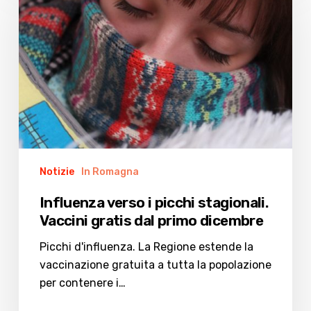
i
picchi
stagionali.
Vaccini
gratis
dal
primo
dicembre
Notizie
In Romagna
Influenza verso i picchi stagionali.
Vaccini gratis dal primo dicembre
Picchi d'influenza. La Regione estende la
vaccinazione gratuita a tutta la popolazione
per contenere i…