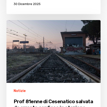
30 Dicembre 2025
Prof
81enne
di
Cesenatico
salvata
da
arresto
cardiaco
in
stazione
Notizie
Prof 81enne di Cesenatico salvata