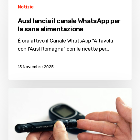
Ausl
Notizie
lancia
il
Ausl lancia il canale WhatsApp per
canale
la sana alimentazione
WhatsApp
per
È ora attivo il Canale WhatsApp “A tavola
la
con l'Ausl Romagna” con le ricette per…
sana
alimentazione
15 Novembre 2025
Giornata
Mondiale
del
Diabete,
salute
screening