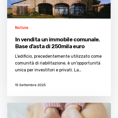
immobile
comunale.
Base
d’asta
Notizie
di
In vendita un immobile comunale.
250mila
Base d’asta di 250mila euro
euro
L'edificio, precedentemente utilizzato come
comunità di riabilitazione, è un'opportunità
unica per investitori e privati. La…
15 Settembre 2025
Sicurezza
e