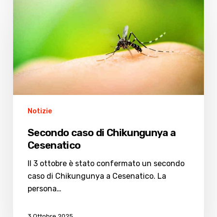
caso
di
Chikungunya
a
Cesenatico
Notizie
Secondo caso di Chikungunya a
Cesenatico
Il 3 ottobre è stato confermato un secondo
caso di Chikungunya a Cesenatico. La
persona…
3 Ottobre 2025