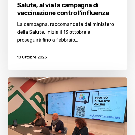
Salute, al via la campagna di
vaccinazione contro l’influenza
La campagna, raccomandata dal ministero
della Salute, inizia il 13 ottobre e
proseguirà fino a febbraio…
10 Ottobre 2025
Sanità,
nasce
il
“Profilo
di
salute”
online