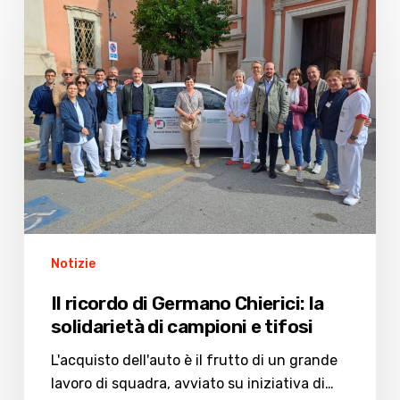
ricordo
di
Germano
Chierici:
la
solidarietà
di
campioni
e
tifosi
Notizie
Il ricordo di Germano Chierici: la
solidarietà di campioni e tifosi
L'acquisto dell'auto è il frutto di un grande
lavoro di squadra, avviato su iniziativa di…