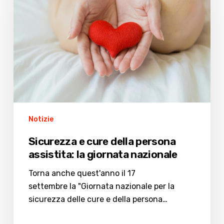
cure
della
persona
assistita:
la
giornata
nazionale
Notizie
Sicurezza e cure della persona
assistita: la giornata nazionale
Torna anche quest'anno il 17
settembre la "Giornata nazionale per la
sicurezza delle cure e della persona…