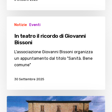
In
Notizie
Eventi
teatro
il
In teatro il ricordo di Giovanni
ricordo
Bissoni
di
Giovanni
L'associazione Giovanni Bissoni organizza
Bissoni
un appuntamento dal titolo "Sanità. Bene
comune"
30 Settembre 2025
In
vendita
un