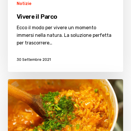
Notizie
Vivere il Parco
Ecco il modo per vivere un momento
immersi nella natura. La soluzione perfetta
per trascorrere…
30 Settembre 2021
Sapore
di
mare:
ecco
il
piatto
tipico