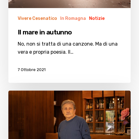
Vivere Cesenatico
In Romagna
Notizie
Il mare in autunno
No, non si tratta di una canzone. Ma di una
vera e propria poesia. Il…
7 Ottobre 2021
Adac
Insieme:
ecco
il
programma
del