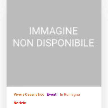
la
Nove
Colli
Vivere Cesenatico
Eventi
In Romagna
Notizie