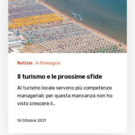
le
prossime
sfide
Notizie
In Romagna
Il turismo e le prossime sfide
Al turismo locale servono più competenze
manageriali; per questa mancanza non ho
visto crescere il…
14 Ottobre 2021