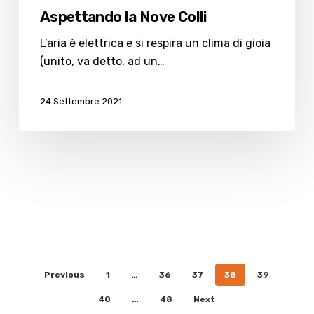
Aspettando la Nove Colli
L’aria è elettrica e si respira un clima di gioia
(unito, va detto, ad un…
24 Settembre 2021
Previous
1
…
36
37
38
39
40
…
48
Next