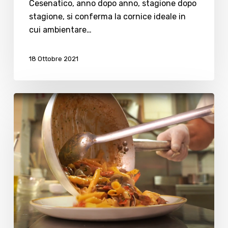
Cesenatico, anno dopo anno, stagione dopo
stagione, si conferma la cornice ideale in
cui ambientare…
18 Ottobre 2021
Aspettando
Il
Pesce
fa
Festa…
la
video-
ricetta
garganelli
mare