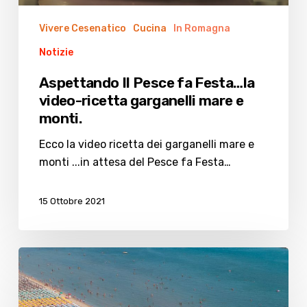
e
monti.
Vivere Cesenatico
Cucina
In Romagna
Notizie
Aspettando Il Pesce fa Festa…la
video-ricetta garganelli mare e
monti.
Ecco la video ricetta dei garganelli mare e
monti ...in attesa del Pesce fa Festa…
15 Ottobre 2021
Il
turismo
e