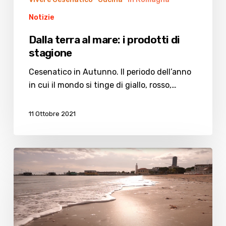
Notizie
Dalla terra al mare: i prodotti di
stagione
Cesenatico in Autunno. Il periodo dell’anno
in cui il mondo si tinge di giallo, rosso,…
11 Ottobre 2021
Il
mare
in
autunno