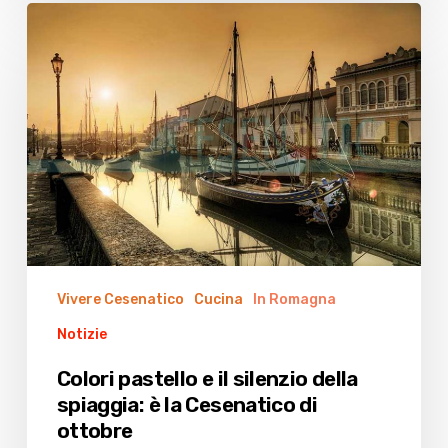
Colori
pastello
e
il
silenzio
della
spiaggia:
è
la
Cesenatico
di
Vivere Cesenatico
Cucina
In Romagna
ottobre
Notizie
Colori pastello e il silenzio della
spiaggia: è la Cesenatico di
ottobre