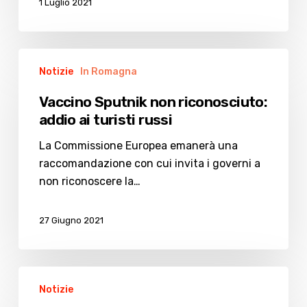
1 Luglio 2021
Vaccino
Notizie
In Romagna
Sputnik
non
Vaccino Sputnik non riconosciuto:
riconosciuto:
addio ai turisti russi
addio
ai
La Commissione Europea emanerà una
turisti
raccomandazione con cui invita i governi a
russi
non riconoscere la…
27 Giugno 2021
Pasquali,
Notizie
medico