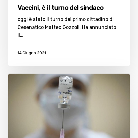
Vaccini, è il turno del sindaco
oggi è stato il turno del primo cittadino di
Cesenatico Matteo Gozzoli. Ha annunciato
il…
14 Giugno 2021
Vaccini,
Open
Day
confermati
ma
senza
AstraZeneca