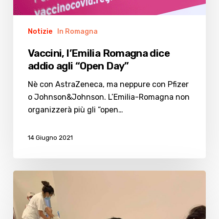
Notizie
In Romagna
Vaccini, l’Emilia Romagna dice
addio agli “Open Day”
Nè con AstraZeneca, ma neppure con Pfizer
o Johnson&Johnson. L’Emilia-Romagna non
organizzerà più gli “open…
14 Giugno 2021
Vaccini,
è
il
turno