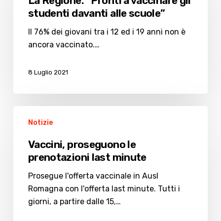
La Regione: “Pronti a vaccinare gli
a
studenti davanti alle scuole”
vaccinare
gli
Il 76% dei giovani tra i 12 ed i 19 anni non è
studenti
ancora vaccinato.…
davanti
alle
8 Luglio 2021
scuole”
Vaccini,
Notizie
proseguono
le
Vaccini, proseguono le
prenotazioni
prenotazioni last minute
last
minute
Prosegue l'offerta vaccinale in Ausl
Romagna con l'offerta last minute. Tutti i
giorni, a partire dalle 15,…