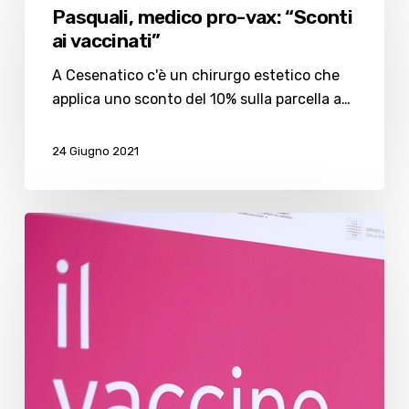
pro-
Pasquali, medico pro-vax: “Sconti
vax:
ai vaccinati”
“Sconti
ai
A Cesenatico c'è un chirurgo estetico che
vaccinati”
applica uno sconto del 10% sulla parcella a…
24 Giugno 2021
Vaccini,
l’Emilia
Romagna
dice
addio
agli
“Open
Day”