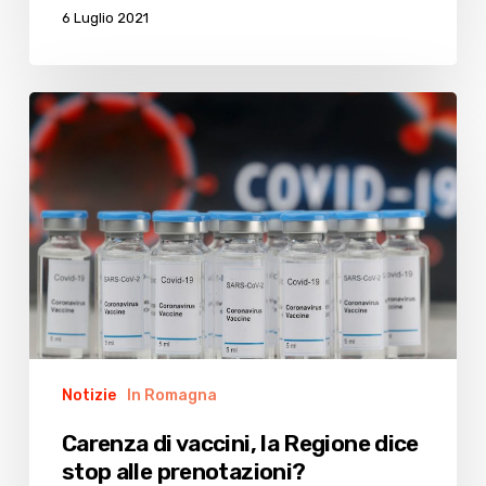
6 Luglio 2021
Carenza
di
vaccini,
la
Regione
dice
stop
alle
prenotazioni?
Notizie
In Romagna
Carenza di vaccini, la Regione dice
stop alle prenotazioni?