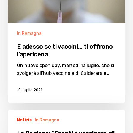
offrono
l’apericena
In Romagna
E adesso se ti vaccini… ti offrono
l’apericena
Un nuovo open day, martedì 13 luglio, che si
svolgerà all'hub vaccinale di Calderara e…
10 Luglio 2021
La
Notizie
In Romagna
Regione:
“Pronti